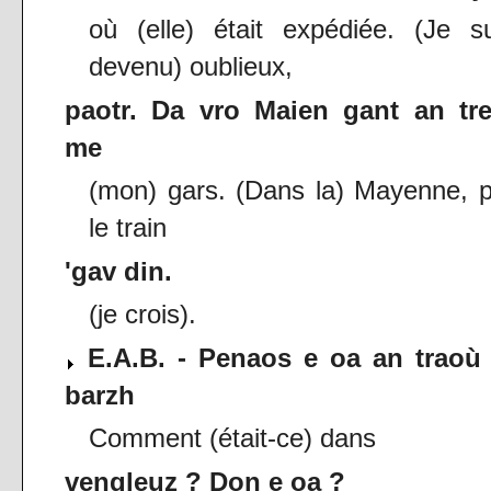
où (elle) était expédiée. (Je s
devenu) oublieux,
paotr. Da vro Maien gant an tre
me
(mon) gars. (Dans la) Mayenne, 
le train
'gav din.
(je crois).
E.A.B. - Penaos e oa an traoù 
barzh
Comment (était-ce) dans
vengleuz ? Don e oa ?