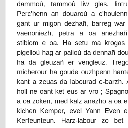
dammoù, tammoù liw glas, lintru
Perc'henn an douaroù a c'houlenn
gant ur migon dezhañ, barreg war 
vaenoniezh, petra a oa anezhañ
stibiom e oa. Ha setu ma krogas 
pigelloù hag ar palioù da dennañ do
ha da gleuzañ er vengleuz. Trego
micherour ha goude ouzhpenn hante
kant a zeuas da labourad e-barzh.
holl ne oant ket eus ar vro ; Spagno
a oa zoken, med kalz anezho a oa 
kichen Kemper, evel Yann Even e
Kerfeunteun. Harz-labour zo bet 