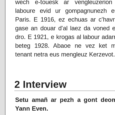
wech e-touesk ar vengleuzerion
laboure evid ur gompagnunezh e
Paris. E 1916, ez echuas ar c'hav
gase an douar d'al laez da voned 
dro. E 1921, e krogas al labour adar
beteg 1928. Abaoe ne vez ket m
tenant netra eus mengleuz Kerzevot.
2 Interview
Setu amañ ar pezh a gont deo
Yann Even.