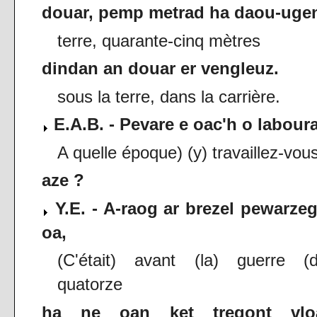
douar, pemp metrad ha daou-uge
terre, quarante-cinq mètres
dindan an douar er vengleuz.
sous la terre, dans la carrière.
E.A.B. - Pevare e oac'h o labour
A quelle époque) (y) travaillez-vou
aze ?
Y.E. - A-raog ar brezel pewarzeg
oa,
(C'était) avant (la) guerre (d
quatorze
ha ne oan ket tregont vlo