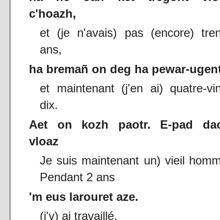
c'hoazh,
et (je n'avais) pas (encore) tre
ans,
ha bremañ on deg ha pewar-ugent
et maintenant (j'en ai) quatre-vi
dix.
Aet on kozh paotr. E-pad da
vloaz
Je suis maintenant un) vieil hom
Pendant 2 ans
'm eus larouret aze.
(j'y) ai travaillé.