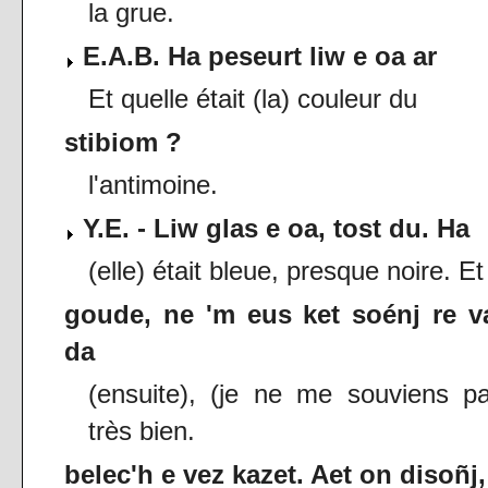
la grue.
E.A.B. Ha peseurt liw e oa ar
Et quelle était (la) couleur du
stibiom ?
l'antimoine.
Y.E. - Liw glas e oa, tost du. Ha
(elle) était bleue, presque noire. Et
goude, ne 'm eus ket soénj re v
da
(ensuite), (je ne me souviens p
très bien.
belec'h e vez kazet. Aet on disoñj,