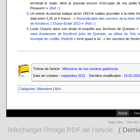
terminait le matin. Ainsi je pouvais encore m'occuper de ma petite 
Penavern ».
[Ref.↑]
Un article du journal indique qu'en 1913 le salaire journalier à la mine d'
était entre 3,25 et 4 francs : «
Revendication des ouvriers de la mine d'
de Kerdévot, L'Ouest-Eclair 1913
».
[Ref.↑]
Louis Chauris dans son étude et enquête aux Archives de Quimper «
mine d'antimoine de Kerdévot près de Quimper, au début du XXe si
exemple de conflits d’intérêt
» écrit quant à lui : « les ouvriers de l'extér
Thème de l'article :
Mémoires de nos anciens gabéricois.
Date de création :
septembre 2011
Dernière modification :
24.02.202
Catégories
:
Mémoires
|
Bzh
Article
|
Dis
Pages liées
|
Suivi des 
Telecharger l'image PDF de l'article
( Derniè