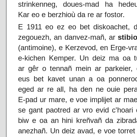
strinkenneg, doues-mad ha hedeu
Kar eo e berzhioù da re ar fostor.
E 1911 eo ez eo bet diskoachet, d
zegouezh, an danvez-mañ, ar
stibi
(antimoine), e Kerzevod, en Erge-vr
e-kichen Kemper. Un deiz ma oa t
ar gêr o tennañ mein ar parkeier,
eus bet kavet unan a oa ponneroc
eged ar re all, ha den ne ouie per
E-pad ur mare, e voe implijet ar ma
se gant paotred ar vro evid c'hoari
biw e oa an hini kreñvañ da zibra
anezhañ. Un deiz avad, e voe torret