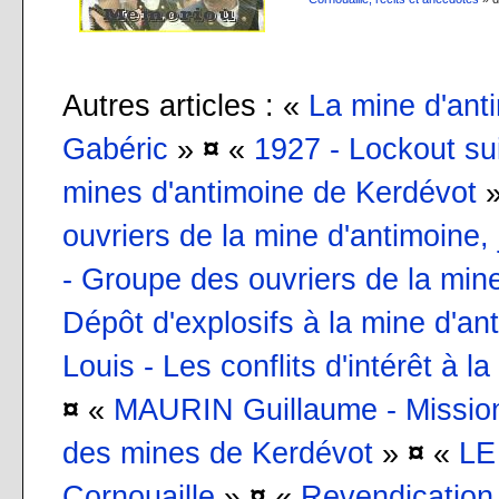
Autres articles : «
La mine d'ant
Gabéric
»
¤
«
1927 - Lockout sui
mines d'antimoine de Kerdévot
ouvriers de la mine d'antimoine
- Groupe des ouvriers de la min
Dépôt d'explosifs à la mine d'a
Louis - Les conflits d'intérêt à 
¤
«
MAURIN Guillaume - Mission 
des mines de Kerdévot
»
¤
«
LE
Cornouaille
»
¤
«
Revendication 