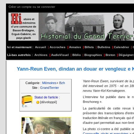
Créer un compte ou se connecter
Ici et maintenant :
Accueil
|
Accroches
|
Annales
|
Billets
|
Bulletins
|
Calendrier
|
Là-bas autrefois :
Archives
|
AudioVisuel
|
Biblio
|
Biographies
|
Breton
|
Déguignet
Yann-Reun Even, dindan an douar er vengleuz e 
Yann-Reun Ewen, survivant de la 
Catégorie :
Mémoires
+
Bzh
été interviewé en 1975 - né en 1
Site :
GrandTerrier
neveu Yann-Kel Kernalegenn.
L'interview fut publiée dans le
Statut de l'article :
Brezhoneg ».
[développé]
La particularité de cette revue l
présenter des transcriptions d'ent
traduction littérale en français qui d
d'autre part permettait aux non-bre
La photo ci-contre a été publiée 
Cornouaille, récits et anecdotes
» d