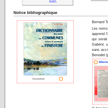
E.D.F.
Notice bibliographique
Bernard T
Les noms 
apprend l
qui serai
Gabéric u
sans accr
Benodet (p
Sélecti
Couverture