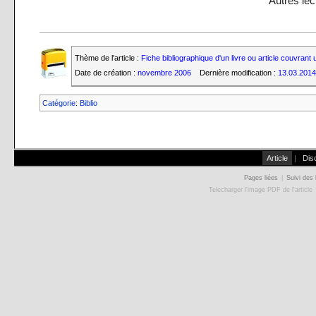
Autres lec
Thème de l'article :
Fiche bibliographique d'un livre ou article couvran
Date de création :
novembre 2006
Dernière modification :
13.03.2014
Catégorie
:
Biblio
Article
|
Dis
Pages liées
|
Suivi des 
Telecharger l'image PDF de l'article