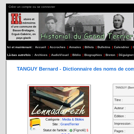
Créer un compte ou se connecter
Ici et maintenant :
Accueil
|
Accroches
|
Annales
|
Billets
|
Bulletins
|
Calendrier
|
Là-bas autrefois :
Archives
|
AudioVisuel
|
Biblio
|
Biographies
|
Breton
|
Déguignet
TANGUY Bernard - Dictionnaire des noms de c
TANGUY (Bern
Titre :
Auteur :
Edition :
Catégorie :
Media & Biblios
Impression :
Site :
GrandTerrier
Statut de l'article :
[Fignolé]
§
Pages :