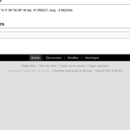
e
N 3° 58' 56.08" W (lat. 47.999227, long. -3.982244)
es
Article
|
Discussion
|
Modifier
|
Historique
Pages liées
|
Suivi des liens
|
Copier sur le serveur
|
Pages spéciales
Telecharger l'image PDF de l'article
( Dernière mise-à-jour le 18 mars ~ meurzh 2012 à 08:36 )