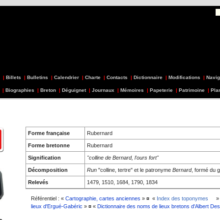
|
Billets
|
Bulletins
|
Calendrier
|
Charte
|
Contacts
|
Dictionnaire
|
Modifications
|
Navig
|
Biographies
|
Breton
|
Déguignet
|
Journaux
|
Mémoires
|
Papeterie
|
Patrimoine
|
Pla
Forme française
Rubernard
Forme bretonne
Rubernard
Signification
"colline de Bernard, l'ours fort"
Décomposition
Run
"colline, tertre" et le patronyme
Bernard
, formé du
Relevés
1479, 1510, 1684, 1790, 1834
Référentiel : «
Cartographie, cartes anciennes
»
¤
«
Index des toponymes
»
lieux d'Ergué-Gabéric
»
¤
«
Dictionnaire des noms de lieux bretons d'Albert De