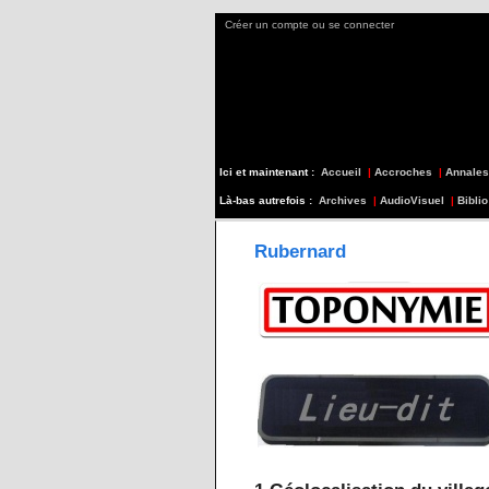
Créer un compte ou se connecter
Ici et maintenant :
Accueil
|
Accroches
|
Annales
Là-bas autrefois :
Archives
|
AudioVisuel
|
Biblio
Rubernard