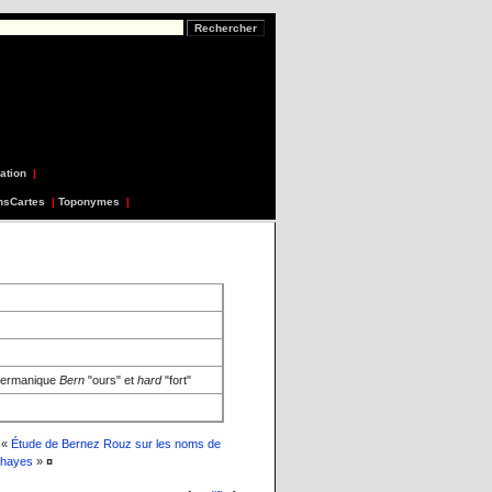
ation
|
nsCartes
|
Toponymes
|
 germanique
Bern
"ours" et
hard
"fort"
 «
Étude de Bernez Rouz sur les noms de
shayes
»
¤