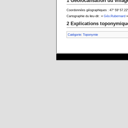
1 Géolocalisation du villag
Coordonnées géographiques : 47° 59' 57.22" 
Cartographie du lieu-dit : «
Géo.Rubernard
»
2 Explications toponymiqu
Catégorie
:
Toponymie