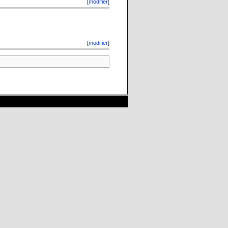
[
modifier
]
[
modifier
]