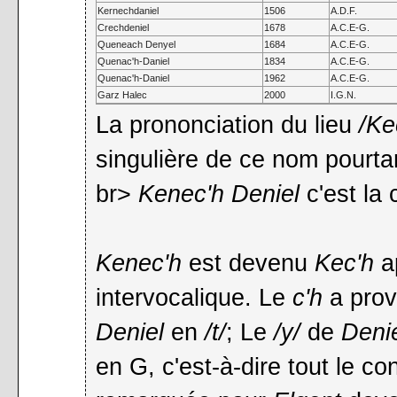
Kernechdaniel
1506
A.D.F.
Crechdeniel
1678
A.C.E-G.
Queneach Denyel
1684
A.C.E-G.
Quenac'h-Daniel
1834
A.C.E-G.
Quenac'h-Daniel
1962
A.C.E-G.
Garz Halec
2000
I.G.N.
La prononciation du lieu
/Ke
singulière de ce nom pourtant
br>
Kenec'h Deniel
c'est la 
Kenec'h
est devenu
Kec'h
ap
intervocalique. Le
c'h
a prov
Deniel
en
/t/
; Le
/y/
de
Deni
en G, c'est-à-dire tout le con