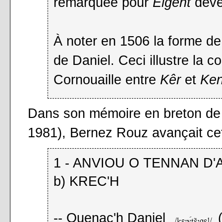
remarquée pour
Elgent
dev
À noter en 1506 la forme d
de Daniel. Ceci illustre la co
Cornouaille entre
Kêr
et
Ken
Dans son mémoire en breton de 
1981), Bernez Rouz avançait cett
1 - ANVIOU O TENNAN D
b) KREC'H
-- Quenac'h Daniel
(