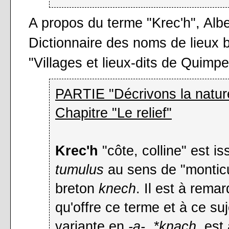
A propos du terme "Krec'h", Alb
Dictionnaire des noms de lieux b
"Villages et lieux-dits de Quimpe
PARTIE "Décrivons la natur
Chapitre "Le relief"
Krec'h
"côte, colline" est i
tumulus
au sens de "monticu
breton
knech
. Il est à remar
qu'offre ce terme et à ce su
variante en
-a-, *knach
, est