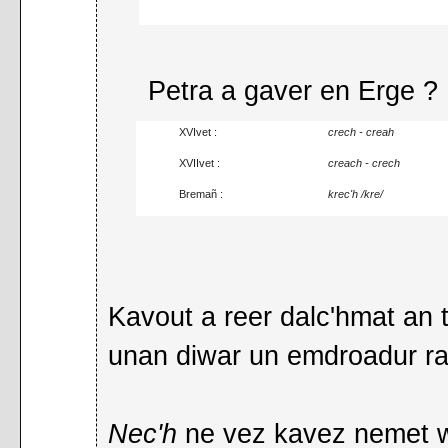
Petra a gaver en Erge ?
XVIvet :
crech - creah
XVIIvet :
creach - crech
Bremañ :
krec'h /kre/
Kavout a reer dalc'hmat an 
unan diwar un emdroadur r
Nec'h
ne vez kavez nemet wa