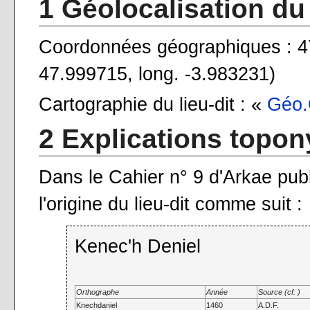
1 Géolocalisation du 
Coordonnées géographiques : 47°
47.999715, long. -3.983231)
Cartographie du lieu-dit : «
Géo.
2 Explications topo
Dans le Cahier n° 9 d'Arkae pub
l'origine du lieu-dit comme suit :
Kenec'h Deniel
Orthographe
Année
Source (cf. )
Knechdaniel
1460
A.D.F.