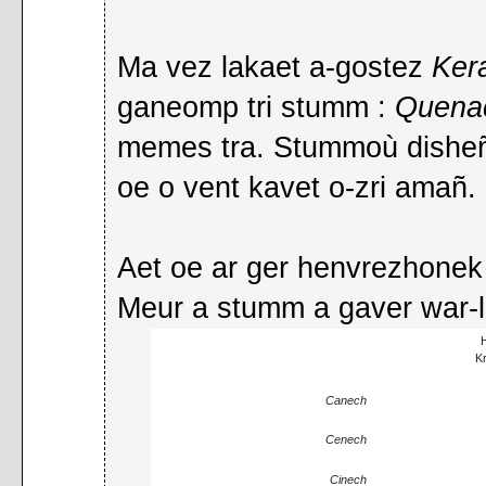
Ma vez lakaet a-gostez
Ker
ganeomp tri stumm :
Quenac
memes tra. Stummoù disheñv
oe o vent kavet o-zri amañ.
Aet oe ar ger henvrezhone
Meur a stumm a gaver war-l
K
Canech
Cenech
Cinech