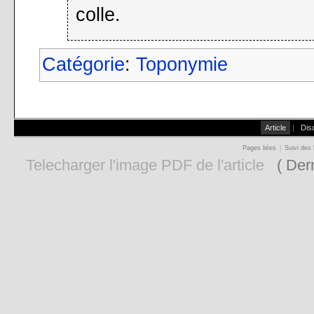
colle.
Catégorie
:
Toponymie
Article
|
Dis
Pages liées
|
Suivi des 
Telecharger l'image PDF de l'article
( Dern