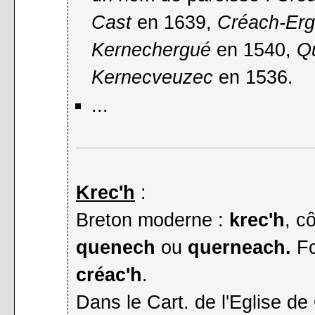
Cast
en 1639,
Créach-Er
Kernechergué
en 1540,
Q
Kernecveuzec
en 1536.
...
Krec'h
:
Breton moderne :
krec'h
, c
quenech
ou
querneach.
Fo
créac'h
.
Dans le Cart. de l'Eglise de 