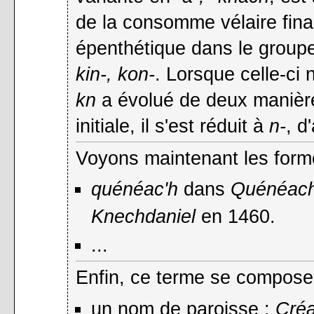
de la consomme vélaire final
épenthétique dans le group
kin-, kon-
. Lorsque celle-ci
kn
a évolué de deux manières
initiale, il s'est réduit à
n-
, d
Voyons maintenant les forme
quénéac'h
dans
Quénéach
Knechdaniel
en 1460.
...
Enfin, ce terme se compose
un nom de paroisse :
Cré