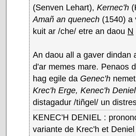
(Senven Lehart),
Kernec'h
(
Amañ an quenech
(1540) a 
kuit ar /che/ etre an daou
N
An daou all a gaver dinda
d'ar memes mare. Penaos di
hag egile da
Genec'h
nemet 
Krec'h Erge, Kenec'h Deniel
distagadur /tiñgel/ un distr
KENEC'H DENIEL : prononcer
variante de Krec'h et Denie