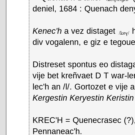
deniel, 1684 : Quenach den
Kenec'h
a vez distaget
h
div vogalenn, e giz e tegou
Distreset spontus eo dista
vije bet kreñvaet D T war-le
lec'h an /l/. Gortozet e vije
Kergestin Keryestin Keristin
KREC'H = Quenecrasec (?),
Pennaneac'h.