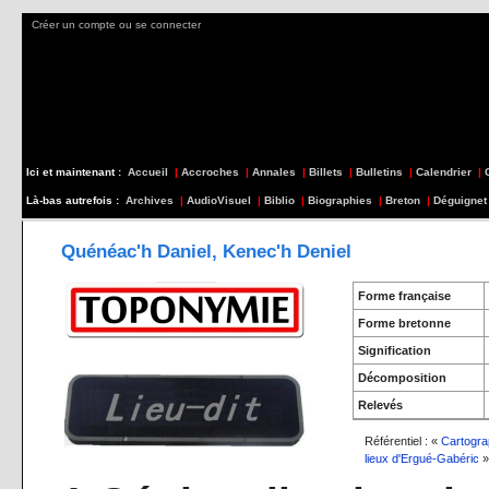
Créer un compte ou se connecter
Ici et maintenant :
Accueil
|
Accroches
|
Annales
|
Billets
|
Bulletins
|
Calendrier
|
Là-bas autrefois :
Archives
|
AudioVisuel
|
Biblio
|
Biographies
|
Breton
|
Déguignet
Quénéac'h Daniel, Kenec'h Deniel
Forme française
Forme bretonne
Signification
Décomposition
Relevés
Référentiel : «
Cartogra
lieux d'Ergué-Gabéric