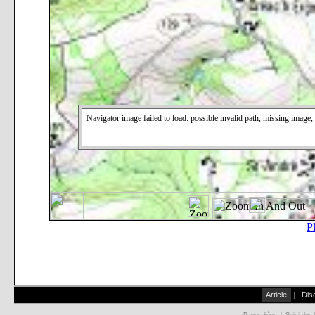
Article
|
Dis
Pages liées
|
Suivi des 