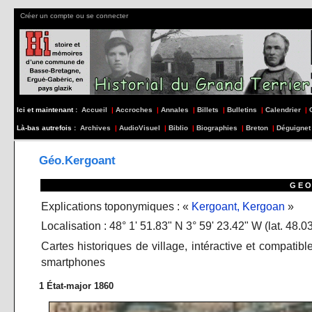
Créer un compte ou se connecter
Ici et maintenant :
Accueil
|
Accroches
|
Annales
|
Billets
|
Bulletins
|
Calendrier
|
Là-bas autrefois :
Archives
|
AudioVisuel
|
Biblio
|
Biographies
|
Breton
|
Déguignet
Géo.Kergoant
G E O 
Explications toponymiques : «
Kergoant, Kergoan
»
Localisation : 48° 1' 51.83" N 3° 59' 23.42" W (lat. 48.
Cartes historiques de village, intéractive et compatible
smartphones
1 État-major 1860