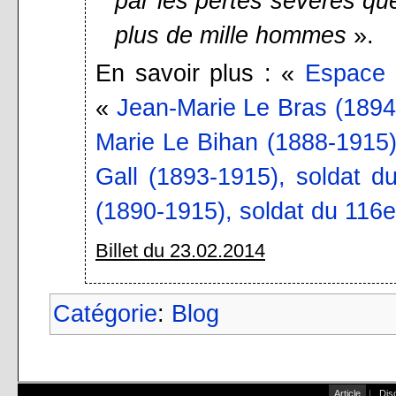
par les pertes sévères que
plus de mille hommes
».
En savoir plus : «
Espace 
«
Jean-Marie Le Bras (1894
Marie Le Bihan (1888-1915)
Gall (1893-1915), soldat d
(1890-1915), soldat du 116e
Billet du 23.02.2014
Catégorie
:
Blog
Article
|
Dis