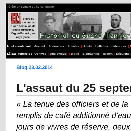
Créer un compte ou se connecter
Ici et maintenant :
Accueil
|
Accroches
|
Annales
|
Billets
|
Bulletins
|
Calendrier
|
Là-bas autrefois :
Archives
|
AudioVisuel
|
Biblio
|
Biographies
|
Breton
|
Déguignet
Blog 23.02.2014
L'assaut du 25 sept
«
La tenue des officiers et de l
remplis de café additionné d’ea
jours de vivres de réserve, deux