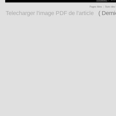
Pages liées
|
Suivi des 
Telecharger l'image PDF de l'article
( Derniè