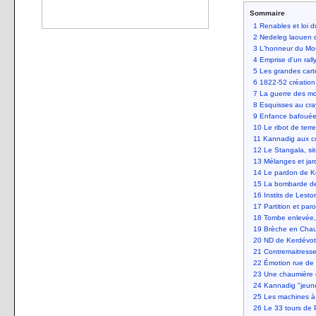
Sommaire
1
Renables et loi 
2
Nedeleg laouen d'
3
L'honneur du Mo
4
Emprise d'un ral
5
Les grandes car
6
1822-52 création
7
La guerre des m
8
Esquisses au cra
9
Enfance bafouée
10
Le ribot de ter
11
Kannadig aux c
12
Le Stangala, si
13
Mélanges et jar
14
Le pardon de K
15
La bombarde de 
16
Instits de Lest
17
Partition et par
18
Tombe enlevée,
19
Brèche en Cha
20
ND de Kerdévot
21
Contremaitresse
22
Émotion rue de
23
Une chaumière e
24
Kannadig "jeune
25
Les machines à
26
Le 33 tours de