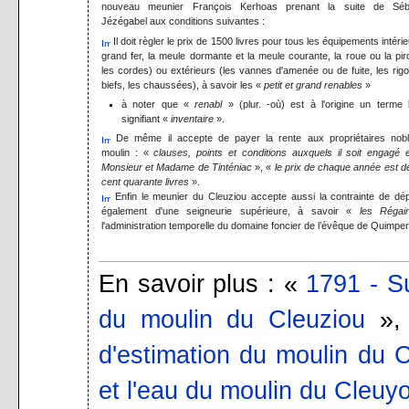
nouveau meunier François Kerhoas prenant la suite de Séb
Jézégabel aux conditions suivantes :
Il doit règler le prix de 1500 livres pour tous les équipements intérie
grand fer, la meule dormante et la meule courante, la roue ou la pir
les cordes) ou extérieurs (les vannes d'amenée ou de fuite, les rig
biefs, les chaussées), à savoir les «
petit et grand renables
»
à noter que «
renabl
» (plur. -où) est à l'origine un terme 
signifiant «
inventaire
».
De même il accepte de payer la rente aux propriétaires nob
moulin : «
clauses, points et conditions auxquels il soit engagé 
Monsieur et Madame de Tinténiac
», «
le prix de chaque année est d
cent quarante livres
».
Enfin le meunier du Cleuziou accepte aussi la contrainte de dé
également d'une seigneurie supérieure, à savoir «
les Régai
l'administration temporelle du domaine foncier de l’évêque de Quimper
En savoir plus : «
1791 - Su
du moulin du Cleuziou
»,
d'estimation du moulin du 
et l'eau du moulin du Cleuy