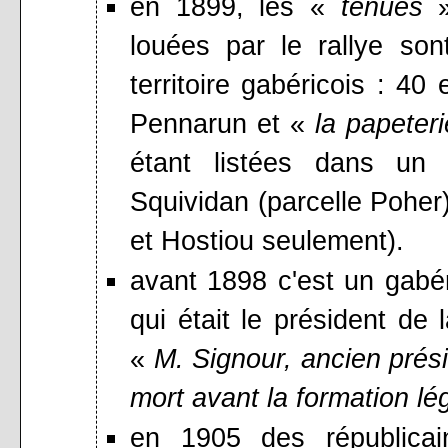
en 1899, les «
tenues
»
louées par le rallye so
territoire gabéricois : 40 
Pennarun et «
la papeteri
étant listées dans un
Squividan (parcelle Poher)
et Hostiou seulement).
avant 1898 c'est un gabér
qui était le président de 
«
M. Signour, ancien prési
mort avant la formation lég
en 1905 des républicai