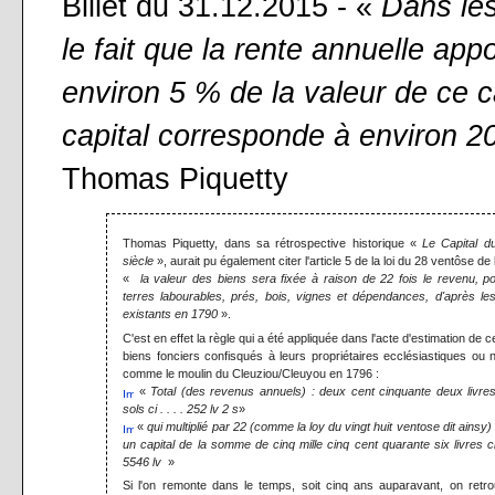
Billet du 31.12.2015 - «
Dans le
le fait que la rente annuelle appo
environ 5 % de la valeur de ce c
capital corresponde à environ 2
Thomas Piquetty
Thomas Piquetty, dans sa rétrospective historique «
Le Capital d
siècle
», aurait pu également citer l'article 5 de la loi du 28 ventôse de l
«
la valeur des biens sera fixée à raison de 22 fois le revenu, po
terres labourables, prés, bois, vignes et dépendances, d'après le
existants en 1790
».
C'est en effet la règle qui a été appliquée dans l'acte d'estimation de c
biens fonciers confisqués à leurs propriétaires ecclésiastiques ou 
comme le moulin du Cleuziou/Cleuyou en 1796 :
«
Total (des revenus annuels) : deux cent cinquante deux livre
sols ci . . . . 252 lv 2 s
»
«
qui multiplié par 22 (comme la loy du vingt huit ventose dit ainsy
un capital de la somme de cinq mille cinq cent quarante six livres ci 
5546 lv
»
Si l'on remonte dans le temps, soit cinq ans auparavant, on retro