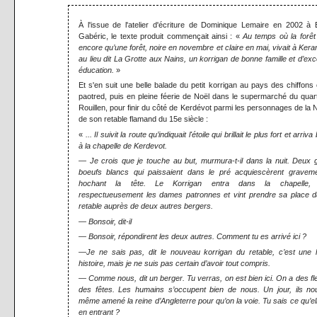
À l'issue de l'atelier d'écriture de Dominique Lemaire en 2002 à 
Gabéric, le texte produit commençait ainsi : «
Au temps où la forêt 
encore qu’une forêt, noire en novembre et claire en mai, vivait à Ker
au lieu dit La Grotte aux Nains, un korrigan de bonne famille et d’exc
éducation.
»
Et s'en suit une belle balade du petit korrigan au pays des chiffons
paotred, puis en pleine féerie de Noël dans le supermarché du quart
Rouillen, pour finir du côté de Kerdévot parmi les personnages de la N
de son retable flamand du 15e siècle :
«
... Il suivit la route qu’indiquait l'étoile qui brillait le plus fort et arriva
à la chapelle de Kerdevot.
— Je crois que je touche au but, murmura-t-il dans la nuit. Deux 
boeufs blancs qui paissaient dans le pré acquiescèrent gravem
hochant la tête. Le Korrigan entra dans la chapelle, 
respectueusement les dames patronnes et vint prendre sa place d
retable auprès de deux autres bergers.
— Bonsoir, dit-il
— Bonsoir, répondirent les deux autres. Comment tu es arrivé ici ?
—Je ne sais pas, dit le nouveau korrigan du retable, c’est une 
histoire, mais je ne suis pas certain d’avoir tout compris.
— Comme nous, dit un berger. Tu verras, on est bien ici. On a des fl
des fêtes. Les humains s’occupent bien de nous. Un jour, ils no
même amené la reine d’Angleterre pour qu’on la voie. Tu sais ce qu’ell
en entrant ?