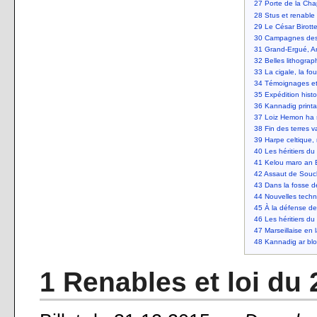
27
Porte de la Cha
28
Stus et renable
29
Le César Birot
30
Campagnes des 
31
Grand-Ergué, A
32
Belles lithogra
33
La cigale, la fou
34
Témoignages et i
35
Expédition histo
36
Kannadig print
37
Loiz Hemon ha 
38
Fin des terres 
39
Harpe celtique, 
40
Les héritiers d
41
Kelou maro an 
42
Assaut de Souch
43
Dans la fosse 
44
Nouvelles tech
45
À la défense de
46
Les héritiers d
47
Marseillaise en
48
Kannadig ar bl
1 Renables et loi du