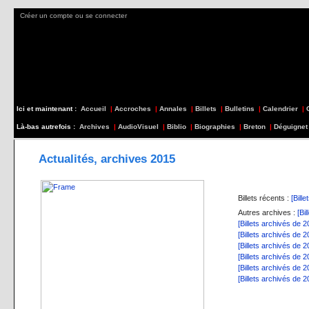
Créer un compte ou se connecter
Ici et maintenant :
Accueil
|
Accroches
|
Annales
|
Billets
|
Bulletins
|
Calendrier
|
Là-bas autrefois :
Archives
|
AudioVisuel
|
Biblio
|
Biographies
|
Breton
|
Déguignet
Actualités, archives 2015
Billets récents :
[Bill
Autres archives :
[Bi
[Billets archivés de 2
[Billets archivés de 2
[Billets archivés de 2
[Billets archivés de 2
[Billets archivés de 2
[Billets archivés de 2