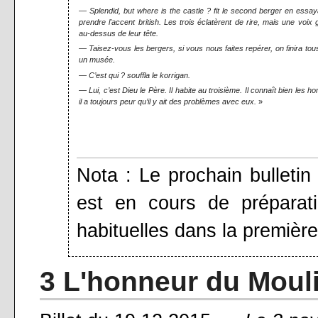
— Splendid, but where is the castle ? fit le second berger en essay
prendre l'accent british. Les trois éclatèrent de rire, mais une voix
au-dessus de leur tête.
— Taisez-vous les bergers, si vous nous faites repérer, on finira to
un musée.
— C’est qui ? souffla le korrigan.
— Lui, c’est Dieu le Père. Il habite au troisième. Il connaît bien les 
il a toujours peur qu’il y ait des problèmes avec eux.
»
Nota : Le prochain bulletin
est en cours de préparati
habituelles dans la première
3 L'honneur du Moul