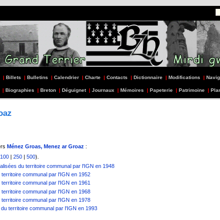
|
Billets
|
Bulletins
|
Calendrier
|
Charte
|
Contacts
|
Dictionnaire
|
Modifications
|
Navig
|
Biographies
|
Breton
|
Déguignet
|
Journaux
|
Mémoires
|
Papeterie
|
Patrimoine
|
Pla
oaz
ers
Ménez Groas, Menez ar Groaz
:
100
|
250
|
500
).
lisées du territoire communal par l'IGN en 1948
territoire communal par l'IGN en 1952
territoire communal par l'IGN en 1961
territoire communal par l'IGN en 1968
territoire communal par l'IGN en 1978
du territoire communal par l'IGN en 1993