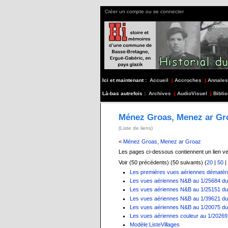
Créer un compte ou se connecter
Ici et maintenant :
Accueil
|
Accroches
|
Annales
Là-bas autrefois :
Archives
|
AudioVisuel
|
Biblio
Ménez Groas, Menez ar Gr
(Liste de liens)
<
Ménez Groas, Menez ar Groaz
Les pages ci-dessous contiennent un lien v
Voir (50 précédents) (50 suivants) (
20
|
50
|
Les premières vues aériennes dématéria
Les vues aériennes N&B au 1/25684 du 
Les vues aériennes N&B au 1/25151 du 
Les vues aériennes N&B au 1/39621 du 
Les vues aériennes N&B au 1/20075 du 
Les vues aériennes couleur au 1/20269 
Modèle:ListeVillages