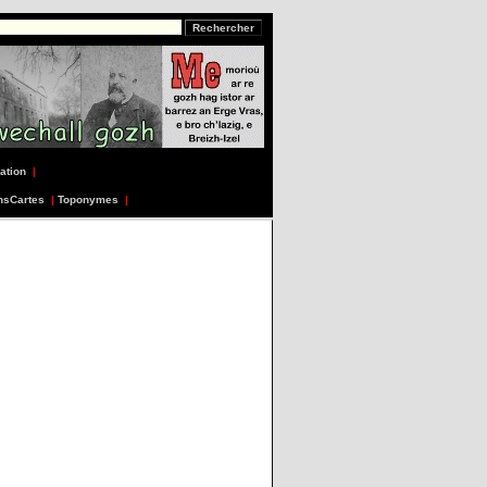
ation
|
nsCartes
|
Toponymes
|