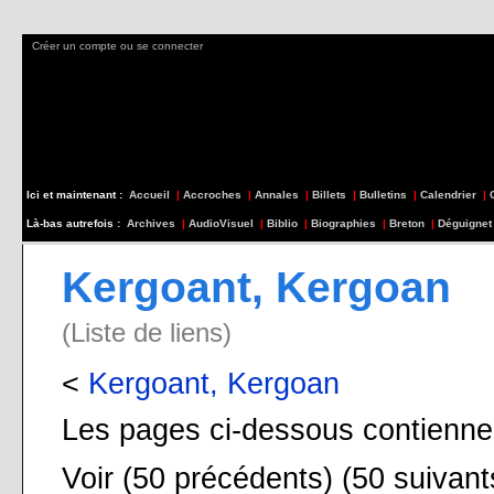
Créer un compte ou se connecter
Ici et maintenant :
Accueil
|
Accroches
|
Annales
|
Billets
|
Bulletins
|
Calendrier
|
Là-bas autrefois :
Archives
|
AudioVisuel
|
Biblio
|
Biographies
|
Breton
|
Déguignet
Kergoant, Kergoan
(Liste de liens)
<
Kergoant, Kergoan
Les pages ci-dessous contienne
Voir (50 précédents) (50 suivant