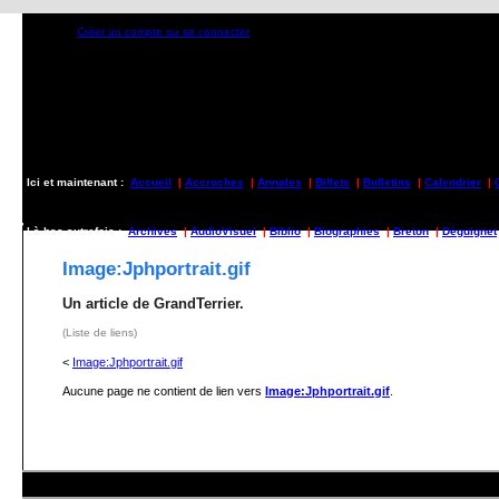
Créer un compte ou se connecter
Ici et maintenant :
Accueil
|
Accroches
|
Annales
|
Billets
|
Bulletins
|
Calendrier
|
Là-bas autrefois :
Archives
|
AudioVisuel
|
Biblio
|
Biographies
|
Breton
|
Déguignet
Image:Jphportrait.gif
Un article de GrandTerrier.
(Liste de liens)
<
Image:Jphportrait.gif
Aucune page ne contient de lien vers
Image:Jphportrait.gif
.