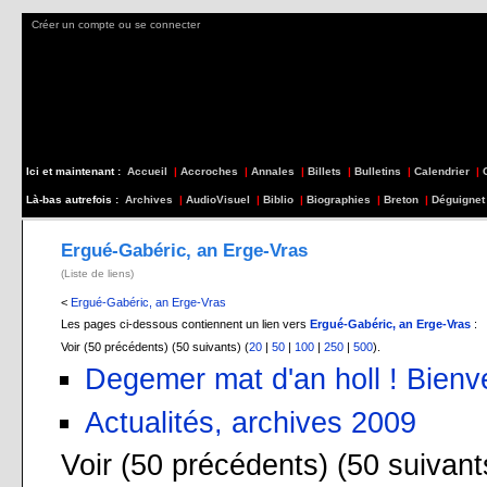
Créer un compte ou se connecter
Ici et maintenant :
Accueil
|
Accroches
|
Annales
|
Billets
|
Bulletins
|
Calendrier
|
Là-bas autrefois :
Archives
|
AudioVisuel
|
Biblio
|
Biographies
|
Breton
|
Déguignet
Ergué-Gabéric, an Erge-Vras
(Liste de liens)
<
Ergué-Gabéric, an Erge-Vras
Les pages ci-dessous contiennent un lien vers
Ergué-Gabéric, an Erge-Vras
:
Voir (50 précédents) (50 suivants) (
20
|
50
|
100
|
250
|
500
).
Degemer mat d'an holl ! Bienv
Actualités, archives 2009
Voir (50 précédents) (50 suivant