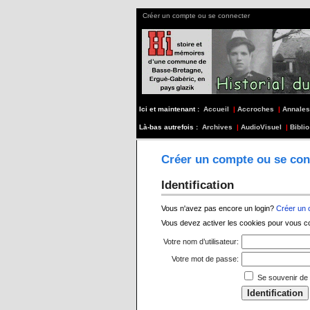
Créer un compte ou se connecter
Ici et maintenant :
Accueil
|
Accroches
|
Annales
Là-bas autrefois :
Archives
|
AudioVisuel
|
Biblio
Créer un compte ou se con
Identification
Vous n'avez pas encore un login?
Créer un
Vous devez activer les cookies pour vous c
Votre nom d’utilisateur:
Votre mot de passe:
Se souvenir de