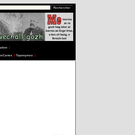
ation
|
nsCartes
|
Toponymes
|