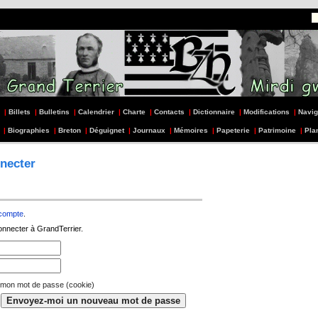
|
Billets
|
Bulletins
|
Calendrier
|
Charte
|
Contacts
|
Dictionnaire
|
Modifications
|
Navig
|
Biographies
|
Breton
|
Déguignet
|
Journaux
|
Mémoires
|
Papeterie
|
Patrimoine
|
Pla
necter
 compte
.
onnecter à GrandTerrier.
 mon mot de passe (cookie)