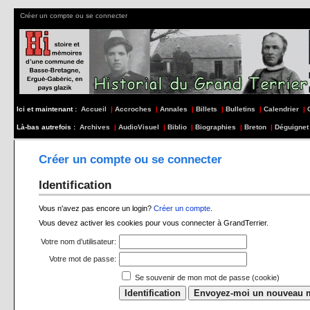
Créer un compte ou se connecter
Ici et maintenant :
Accueil
|
Accroches
|
Annales
|
Billets
|
Bulletins
|
Calendrier
|
Là-bas autrefois :
Archives
|
AudioVisuel
|
Biblio
|
Biographies
|
Breton
|
Déguignet
Créer un compte ou se connecter
Identification
Vous n'avez pas encore un login?
Créer un compte
.
Vous devez activer les cookies pour vous connecter à GrandTerrier.
Votre nom d’utilisateur:
Votre mot de passe:
Se souvenir de mon mot de passe (cookie)