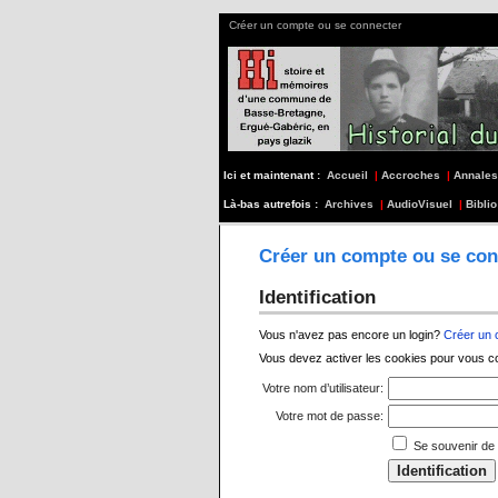
Créer un compte ou se connecter
Ici et maintenant :
Accueil
|
Accroches
|
Annales
Là-bas autrefois :
Archives
|
AudioVisuel
|
Biblio
Créer un compte ou se con
Identification
Vous n'avez pas encore un login?
Créer un
Vous devez activer les cookies pour vous c
Votre nom d’utilisateur:
Votre mot de passe:
Se souvenir de