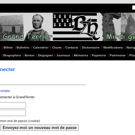
|
Billets
|
Bulletins
|
Calendrier
|
Charte
|
Contacts
|
Dictionnaire
|
Modifications
|
Navig
|
Biographies
|
Breton
|
Déguignet
|
Journaux
|
Mémoires
|
Papeterie
|
Patrimoine
|
Pla
necter
 compte
.
onnecter à GrandTerrier.
 mon mot de passe (cookie)