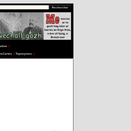
ation
|
nsCartes
|
Toponymes
|