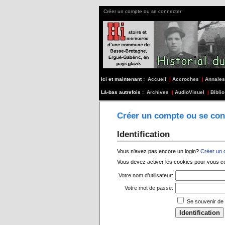
Créer un compte ou se connecter
Ici et maintenant :
Accueil
|
Accroches
|
Annales
Là-bas autrefois :
Archives
|
AudioVisuel
|
Biblio
Créer un compte ou se con
Identification
Vous n'avez pas encore un login?
Créer un
Vous devez activer les cookies pour vous c
Votre nom d’utilisateur:
Votre mot de passe:
Se souvenir de