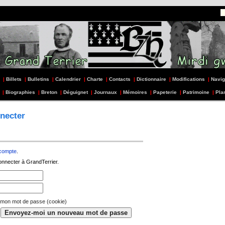
|
Billets
|
Bulletins
|
Calendrier
|
Charte
|
Contacts
|
Dictionnaire
|
Modifications
|
Navig
|
Biographies
|
Breton
|
Déguignet
|
Journaux
|
Mémoires
|
Papeterie
|
Patrimoine
|
Pla
necter
 compte
.
onnecter à GrandTerrier.
 mon mot de passe (cookie)