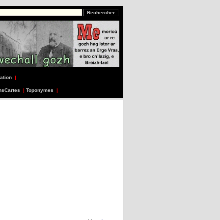
ation
|
nsCartes
|
Toponymes
|