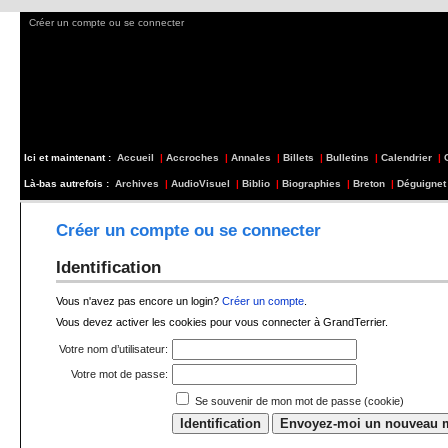
Créer un compte ou se connecter
Ici et maintenant :
Accueil
|
Accroches
|
Annales
|
Billets
|
Bulletins
|
Calendrier
|
Là-bas autrefois :
Archives
|
AudioVisuel
|
Biblio
|
Biographies
|
Breton
|
Déguignet
Créer un compte ou se connecter
Identification
Vous n'avez pas encore un login?
Créer un compte
.
Vous devez activer les cookies pour vous connecter à GrandTerrier.
Votre nom d’utilisateur:
Votre mot de passe:
Se souvenir de mon mot de passe (cookie)