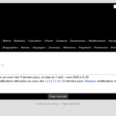
|
Billets
|
Bulletins
|
Calendrier
|
Charte
|
Contacts
|
Dictionnaire
|
Modifications
|
Navig
|
Biographies
|
Breton
|
Déguignet
|
Journaux
|
Mémoires
|
Papeterie
|
Patrimoine
|
Pla
 »)
ées au cours des
7
derniers jours, en date du 7 août ~ eost 2026 à 11:30
difications effectuées au cours des
1
|
3
|
7
|
14
|
30
derniers jours;
Masquer
modifications m
Page spéciale
Copier sur le serveur
|
Pages spéciales