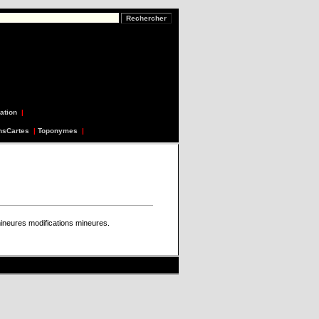
ation
|
nsCartes
|
Toponymes
|
ineures modifications mineures.