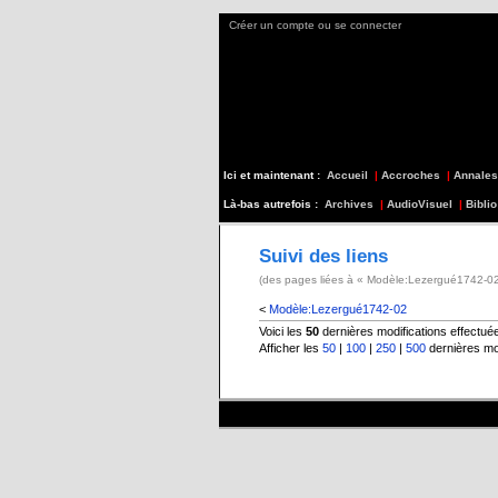
Créer un compte ou se connecter
Ici et maintenant :
Accueil
|
Accroches
|
Annales
Là-bas autrefois :
Archives
|
AudioVisuel
|
Biblio
Suivi des liens
(des pages liées à « Modèle:Lezergué1742-02
<
Modèle:Lezergué1742-02
Voici les
50
dernières modifications effectu
Afficher les
50
|
100
|
250
|
500
dernières mo