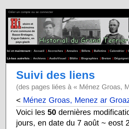
Créer un compte ou se connecter
Ici et maintenant :
Accueil
|
Accroches
|
Annales
|
Billets
|
Bulletins
|
Calendrier
|
Là-bas autrefois :
Archives
|
AudioVisuel
|
Biblio
|
Biographies
|
Breton
|
Déguignet
Suivi des liens
(des pages liées à « Ménez Groas, 
<
Ménez Groas, Menez ar Groa
Voici les
50
dernières modificat
jours, en date du 7 août ~ eost 