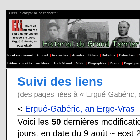
Créer un compte ou se connecter
Ici et maintenant :
Accueil
|
Accroches
|
Annales
|
Billets
|
Bulletins
|
Calendrier
|
Là-bas autrefois :
Archives
|
AudioVisuel
|
Biblio
|
Biographies
|
Breton
|
Déguignet
Suivi des liens
(des pages liées à « Ergué-Gabéric, 
<
Ergué-Gabéric, an Erge-Vras
Voici les
50
dernières modificat
jours, en date du 9 août ~ eost 