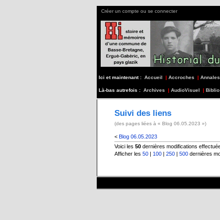
Créer un compte ou se connecter
Ici et maintenant :
Accueil
|
Accroches
|
Annales
Là-bas autrefois :
Archives
|
AudioVisuel
|
Biblio
Suivi des liens
(des pages liées à « Blog 06.05.2023 »)
<
Blog 06.05.2023
Voici les
50
dernières modifications effectu
Afficher les
50
|
100
|
250
|
500
dernières mo