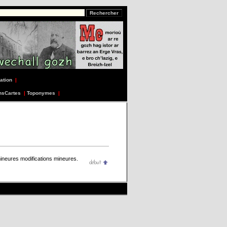
ation
|
nsCartes
|
Toponymes
|
ineures modifications mineures.