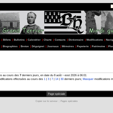
|
Billets
|
Bulletins
|
Calendrier
|
Charte
|
Contacts
|
Dictionnaire
|
Modifications
|
Navig
|
Biographies
|
Breton
|
Déguignet
|
Journaux
|
Mémoires
|
Papeterie
|
Patrimoine
|
Pla
ées au cours des
7
derniers jours, en date du 8 août ~ eost 2026 à 06:01
difications effectuées au cours des
1
|
3
|
7
|
14
|
30
derniers jours;
Masquer
modifications m
Page spéciale
Copier sur le serveur
|
Pages spéciales