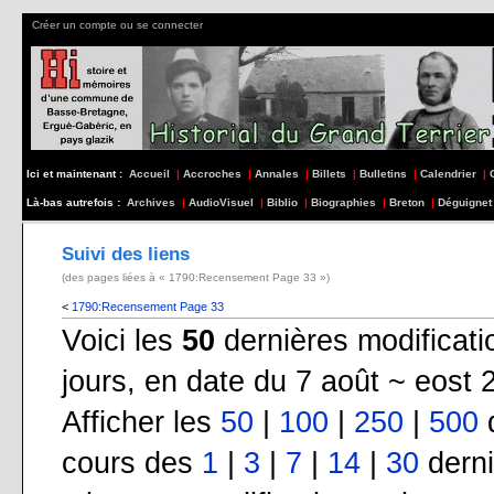
Créer un compte ou se connecter
Ici et maintenant :
Accueil
|
Accroches
|
Annales
|
Billets
|
Bulletins
|
Calendrier
|
Là-bas autrefois :
Archives
|
AudioVisuel
|
Biblio
|
Biographies
|
Breton
|
Déguignet
Suivi des liens
(des pages liées à « 1790:Recensement Page 33 »)
<
1790:Recensement Page 33
Voici les
50
dernières modificat
jours, en date du 7 août ~ eost 
Afficher les
50
|
100
|
250
|
500
d
cours des
1
|
3
|
7
|
14
|
30
derni