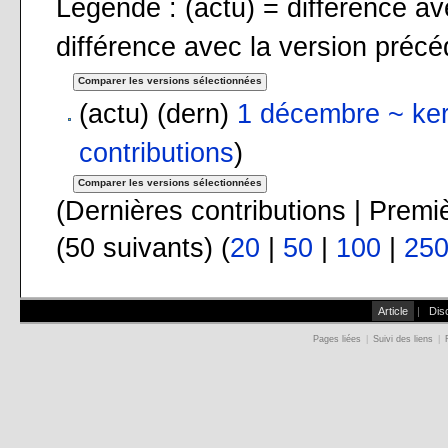
Légende : (actu) = différence ave
différence avec la version préc
(actu) (dern)
1 décembre ~ ke
contributions
)
(Dernières contributions | Premi
(50 suivants) (
20
|
50
|
100
|
25
Article
|
Dis
Pages liées
|
Suivi des liens
|