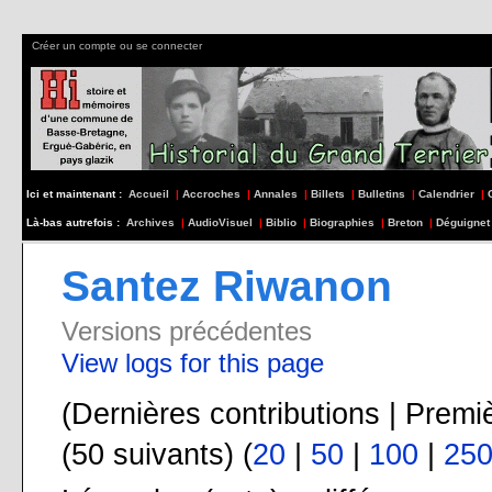
Créer un compte ou se connecter
Ici et maintenant :
Accueil
|
Accroches
|
Annales
|
Billets
|
Bulletins
|
Calendrier
|
Là-bas autrefois :
Archives
|
AudioVisuel
|
Biblio
|
Biographies
|
Breton
|
Déguignet
Santez Riwanon
Versions précédentes
View logs for this page
(Dernières contributions | Premi
(50 suivants) (
20
|
50
|
100
|
25