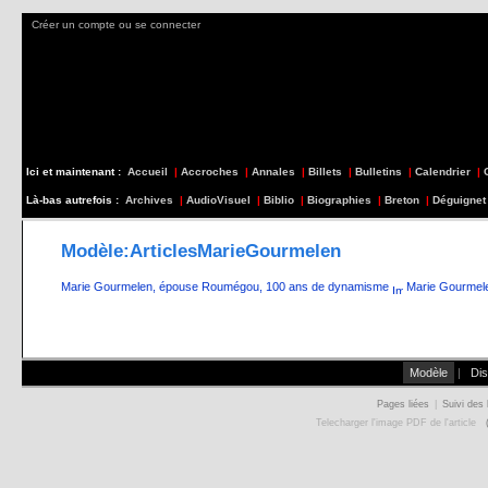
Créer un compte ou se connecter
Ici et maintenant :
Accueil
|
Accroches
|
Annales
|
Billets
|
Bulletins
|
Calendrier
|
Là-bas autrefois :
Archives
|
AudioVisuel
|
Biblio
|
Biographies
|
Breton
|
Déguignet
Modèle:ArticlesMarieGourmelen
Marie Gourmelen, épouse Roumégou, 100 ans de dynamisme
Marie Gourmele
Modèle
|
Dis
Pages liées
|
Suivi des 
Telecharger l'image PDF de l'article
(