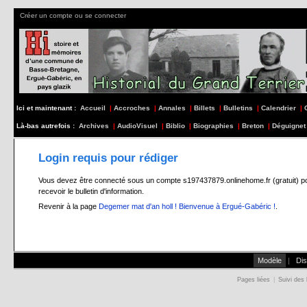
Créer un compte ou se connecter
Ici et maintenant :
Accueil
|
Accroches
|
Annales
|
Billets
|
Bulletins
|
Calendrier
|
Là-bas autrefois :
Archives
|
AudioVisuel
|
Biblio
|
Biographies
|
Breton
|
Déguignet
Login requis pour rédiger
Vous devez être connecté sous un compte s197437879.onlinehome.fr (gratuit) pour 
recevoir le bulletin d'information.
Revenir à la page
Degemer mat d'an holl ! Bienvenue à Ergué-Gabéric !
.
Modèle
|
Dis
Pages liées
|
Suivi des 