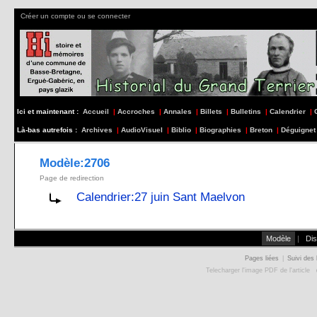
Créer un compte ou se connecter
Ici et maintenant :
Accueil
|
Accroches
|
Annales
|
Billets
|
Bulletins
|
Calendrier
|
Là-bas autrefois :
Archives
|
AudioVisuel
|
Biblio
|
Biographies
|
Breton
|
Déguignet
Modèle:2706
Page de redirection
Calendrier:27 juin Sant Maelvon
Modèle
|
Dis
Pages liées
|
Suivi des 
Telecharger l'image PDF de l'article
(