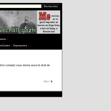
ation
|
nsCartes
|
Toponymes
|
 d'un compte) vous donne aussi le droit de