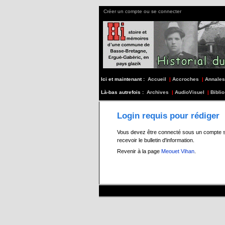
Créer un compte ou se connecter
Ici et maintenant :
Accueil
|
Accroches
|
Annales
Là-bas autrefois :
Archives
|
AudioVisuel
|
Biblio
Login requis pour rédiger
Vous devez être connecté sous un compte s197
recevoir le bulletin d'information.
Revenir à la page
Meouet Vihan
.