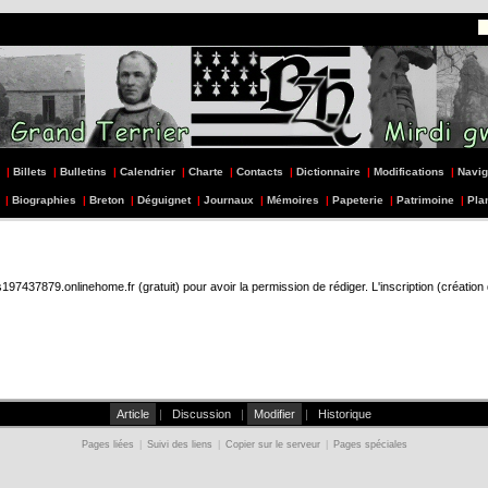
|
Billets
|
Bulletins
|
Calendrier
|
Charte
|
Contacts
|
Dictionnaire
|
Modifications
|
Navig
|
Biographies
|
Breton
|
Déguignet
|
Journaux
|
Mémoires
|
Papeterie
|
Patrimoine
|
Pla
437879.onlinehome.fr (gratuit) pour avoir la permission de rédiger. L'inscription (création
Article
|
Discussion
|
Modifier
|
Historique
Pages liées
|
Suivi des liens
|
Copier sur le serveur
|
Pages spéciales