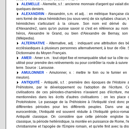
ALEMELLE
- Alemelle, s.f. : ancienne monnaie d'argent qui valait dix
quelques deniers.
ALEXANDRIN
- Alexandrin, s.m. et adj.. : en métrique française cl
vers formé de deux hémistiches (ou sous-vers) de six syllabes chacun, 
hémistiches s'articulant à la césure. Son nom est dérivé d
d'Alexandre2, sans qu'on puisse savoir si c'est en référence au no
héros, Alexandre le Grand, ou bien d'Alexandre de Bernay, son 
(Wikipedia).
ALTERNATIVE
- Alternative, adj. : indiquant une attribution des b
ecclésiastiques à plusieurs personnes alternativement, à tour de rôle. 
Dictionnaire du Moyen Français.
AMER
- Amer s.m. : tout objet fixe et remarquable situé sur la côte ou
utilisé pour prendre des relèvements ou pour contrôler la route à suivre
terre. Source : Larousse.
AMULONNER
- Amulonner, v. : mettre le foin ou le fumier en 
meulon).
ANTIQUITÉ
- Antiquité, s.f. : première des époques de l'Histoire 
Préhistoire, par le développement ou l'adoption de l'écriture. Ce
civilisations de ces périodes-charnières n'avaient pas d'écriture, m
mentionnées dans les écrits d'autres civilisations : on les place 
Protohistoire. Le passage de la Préhistoire à l'Antiquité s'est donc p
différentes périodes pour les différents peuples. Dans une a
eurocentriste, l'Antiquité est souvent réduite à l'Antiquité gréco-roma
Antiquité classique. On considère que cette période englobe l
classique, la période hellénistique, la montée en puissance de Rome, l'
christianisme et l'apogée de l'Empire romain, et qu'elle finit avec la dis