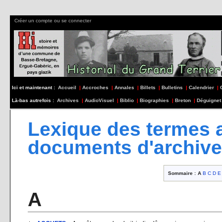
Créer un compte ou se connecter
Ici et maintenant :
Accueil
|
Accroches
|
Annales
|
Billets
|
Bulletins
|
Calendrier
|
Là-bas autrefois :
Archives
|
AudioVisuel
|
Biblio
|
Biographies
|
Breton
|
Déguignet
Lexique des termes a
documents d'archive
Sommaire :
A
B
C
D
E
A