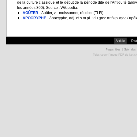
de la culture classique et le début de la période dite de l'Antiquité tardi
les années 300). Source : Wikipedia.
AOÛTER
- Aoûter, v. : moissonner, récolter (TLFi).
APOCRYPHE
- Apocryphe, adj. et s.m.pl. : du grec ἀπόκρυφος / apó
Article
|
Dis
Pages liées
|
Suivi des 
Telecharger l'image PDF de l'artic