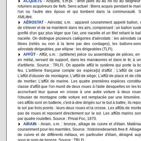
ACQUETS
- Acquêts, s.m.pl. : droit jadis dû au roi ou au seigneur
roturiers acquéreurs de fiefs. Sens actuel : Biens acquis pendant le mar
l'un ou l'autre des époux et qui tombent dans la communauté. S
XMLittré.
AÉROSTAT
- Aérostat, s.m. : appareil couramment appelé ballon,
de s'élever et de se maintenir dans les airs, comprenant : un ballon sust
gonflé d'un gaz plus léger que l'air, une nacelle et un filet reliant le bal
nacelle. On distingue plusieurs catégories d'aérostats : les aérostats ca
libres (reliés ou non à la terre par des cordages), les ballons-son
aérostats dirigeables, par ellipse : les dirigeables (TLFi).
AFFÛT
- Affût, s.m. : (artillerie) pièce ou assemblage de pièces, en
en métal, servant de support, dans les manœuvres et dans le tir, à u
d'artillerie. Source : TRLFi. On appelle affût le système qui porte la 
feu. L'artillerie française compte six espèce[s] d'affût : L'affût de c
L'affût d'obusier de montagne; L'affût de siège; L'affût de place et de côte
de mortier; L'affût de marine. Les quatre premières espèces constit
classe d'affût que l'on munit de deux roues à l'aide desquelles on les tr
accrochant leur queue en crosse à une autre voiture à deux roue
l'obusier de montagne cette voiture est remplacée par une limonièr
ces affûts sont en batterie, c'est-à-dire dirigés sur le but à battre, ils rep
le sol par trois points : leurs deux roues et la crosse. Les affûts de morti
pas de roues et reposent directement sur le sol. Les affûts marins son
par quatre roulettes. Source : Privat-Foc, 1870.
AIRAIN
- Airain, s.m. : bronze, alliage de cuivre et d'étain. Matériau
couramment pour les marmites. Source : histoiresdeserieb.free.fr. Alliag
de cuivre et de différents métaux, en particulier d'étain, désigné auj
sous le nom de bronze. Source : TRLFi.