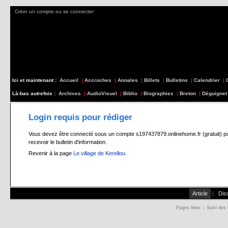
Créer un compte ou se connecter
Ici et maintenant :
Accueil
|
Accroches
|
Annales
|
Billets
|
Bulletins
|
Calendrier
|
Là-bas autrefois :
Archives
|
AudioVisuel
|
Biblio
|
Biographies
|
Breton
|
Déguignet
Login requis pour rédiger
Vous devez être connecté sous un compte s197437879.onlinehome.fr (gratuit) pour 
recevoir le bulletin d'information.
Revenir à la page
Le village de Kerellou
.
Article
|
Dis
Pages liées
|
Suivi des 