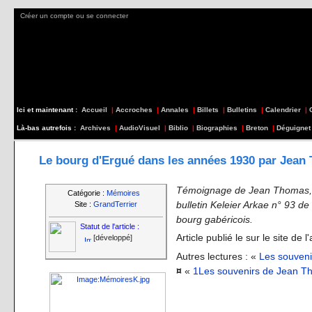
Créer un compte ou se connecter
Ici et maintenant :
Accueil
|
Accroches
|
Annales
|
Billets
|
Bulletins
|
Calendrier
|
Là-bas autrefois :
Archives
|
AudioVisuel
|
Biblio
|
Biographies
|
Breton
|
Déguignet
Le bourg d'Ergué dans les années 1930 par Jean 
Témoignage de Jean Thomas, n
Catégorie :
Mémoires
bulletin Keleier Arkae n° 93 d
Site :
GrandTerrier
bourg gabéricois.
Statut de l'article :
Article publié le sur le site de l
[développé]
Autres lectures : «
Les souveni
¤
«
1Les souvenirs de Jean Th