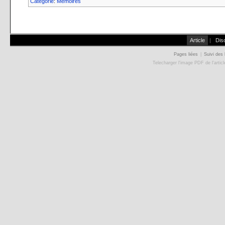
Catégorie
:
Mémoires
Article
|
Dis
Pages liées
|
Suivi des 
Telecharger l'image PDF de l'artic