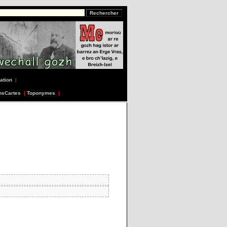
ation
|
nsCartes
|
Toponymes
|