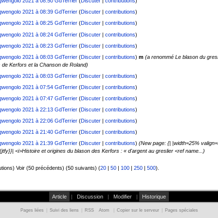
gwengolo 2021 à 08:50
GdTerrier
(
Discuter
|
contributions
)
gwengolo 2021 à 08:39
GdTerrier
(
Discuter
|
contributions
)
gwengolo 2021 à 08:25
GdTerrier
(
Discuter
|
contributions
)
gwengolo 2021 à 08:24
GdTerrier
(
Discuter
|
contributions
)
gwengolo 2021 à 08:23
GdTerrier
(
Discuter
|
contributions
)
gwengolo 2021 à 08:03
GdTerrier
(
Discuter
|
contributions
)
m
(a renommé Le blason du gresli
s de Kerfors et la Chanson de Roland)
gwengolo 2021 à 08:03
GdTerrier
(
Discuter
|
contributions
)
gwengolo 2021 à 07:54
GdTerrier
(
Discuter
|
contributions
)
gwengolo 2021 à 07:47
GdTerrier
(
Discuter
|
contributions
)
gwengolo 2021 à 22:13
GdTerrier
(
Discuter
|
contributions
)
gwengolo 2021 à 22:06
GdTerrier
(
Discuter
|
contributions
)
gwengolo 2021 à 21:40
GdTerrier
(
Discuter
|
contributions
)
gwengolo 2021 à 21:39
GdTerrier
(
Discuter
|
contributions
)
(New page: {| |width=25% valign
}}| <i>Histoire et origines du blason des Kerfors : « d'argent au greslier <ref name...)
utions) Voir (50 précédents) (50 suivants) (
20
|
50
|
100
|
250
|
500
).
Article
|
Discussion
|
Modifier
|
Historique
Pages liées
|
Suivi des liens
|
RSS
Atom
|
Copier sur le serveur
|
Pages spéciales