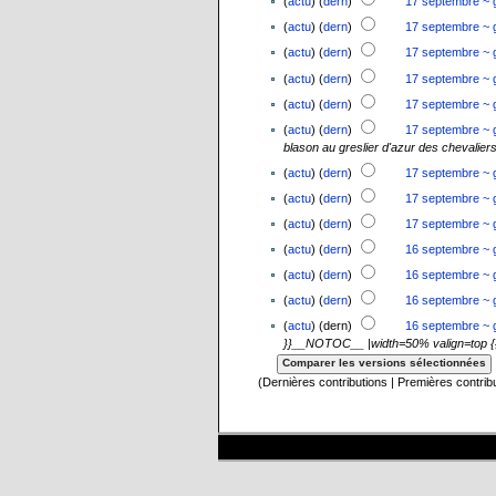
(
actu
) (
dern
)
17 septembre ~ 
(
actu
) (
dern
)
17 septembre ~ 
(
actu
) (
dern
)
17 septembre ~ 
(
actu
) (
dern
)
17 septembre ~ 
(
actu
) (
dern
)
17 septembre ~ 
(
actu
) (
dern
)
17 septembre ~ 
blason au greslier d'azur des chevalier
(
actu
) (
dern
)
17 septembre ~ 
(
actu
) (
dern
)
17 septembre ~ 
(
actu
) (
dern
)
17 septembre ~ 
(
actu
) (
dern
)
16 septembre ~ 
(
actu
) (
dern
)
16 septembre ~ 
(
actu
) (
dern
)
16 septembre ~ 
(
actu
) (dern)
16 septembre ~ 
}}__NOTOC__ |width=50% valign=top {{jtfy
(Dernières contributions | Premières contrib