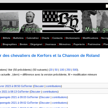
|
Billets
|
Bulletins
|
Calendrier
|
Charte
|
Contacts
|
Dictionnaire
|
Modifications
|
Navig
|
Biographies
|
Breton
|
Déguignet
|
Journaux
|
Mémoires
|
Papeterie
|
Patrimoine
|
Pla
ur des chevaliers de Kerfors et la Chanson de Roland
utions) Voir (50 précédents) (50 suivants) (
20
|
50
|
100
|
250
|
500
).
n actuelle , (dern) = différence avec la version précédente, M = modification mineure
evrer 2023 à 08:50
GdTerrier
(
Discuter
|
contributions
)
e 2021 à 08:13
GdTerrier
(
Discuter
|
contributions
)
gwengolo 2021 à 09:03
GdTerrier
(
Discuter
|
contributions
)
gwengolo 2021 à 09:02
GdTerrier
(
Discuter
|
contributions
)