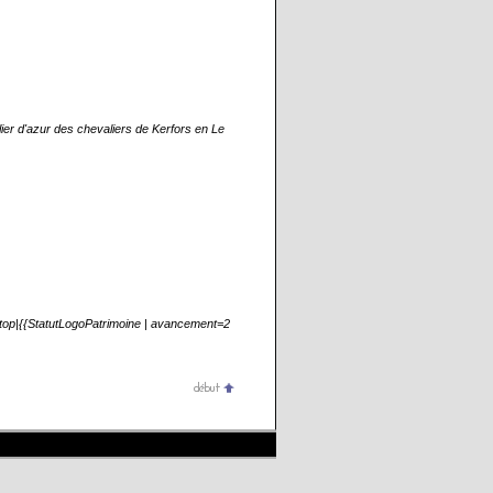
er d'azur des chevaliers de Kerfors en Le
=top|{{StatutLogoPatrimoine | avancement=2