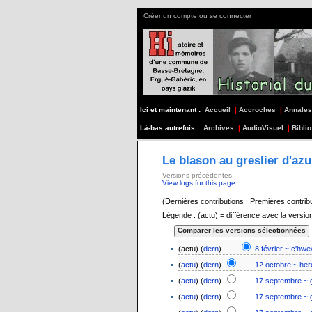
Créer un compte ou se connecter
Ici et maintenant :
Accueil
|
Accroches
|
Annales
Là-bas autrefois :
Archives
|
AudioVisuel
|
Biblio
Le blason au greslier d'az
Versions précédentes
View logs for this page
(Dernières contributions | Premières contrib
Légende : (actu) = différence avec la versio
(actu) (
dern
)
8 février ~ c'hw
(
actu
) (
dern
)
12 octobre ~ her
(
actu
) (
dern
)
17 septembre ~ 
(
actu
) (
dern
)
17 septembre ~ 