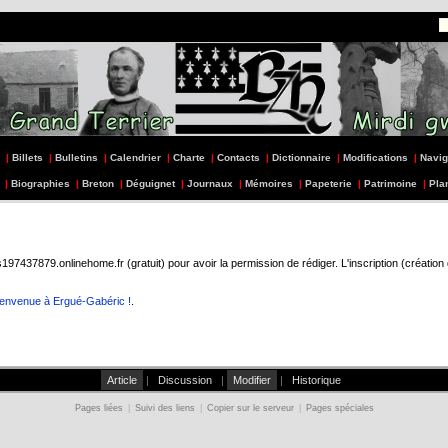
|
Billets
|
Bulletins
|
Calendrier
|
Charte
|
Contacts
|
Dictionnaire
|
Modifications
|
Navig
|
Biographies
|
Breton
|
Déguignet
|
Journaux
|
Mémoires
|
Papeterie
|
Patrimoine
|
Pla
437879.onlinehome.fr (gratuit) pour avoir la permission de rédiger. L'inscription (création
ienvenue à Ergué-Gabéric !
.
Article
|
Discussion
|
Modifier
|
Historique
Pages liées
|
Suivi des liens
|
Copier sur le serveur
|
Pages spéciales