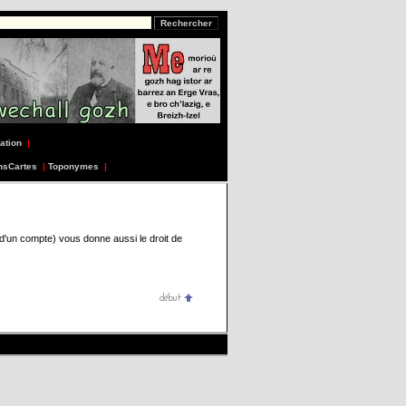
ation
|
nsCartes
|
Toponymes
|
 d'un compte) vous donne aussi le droit de