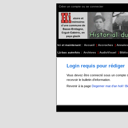
Créer un compte ou se connecter
Ici et maintenant :
Accueil
|
Accroches
|
Annales
Là-bas autrefois :
Archives
|
AudioVisuel
|
Biblio
Login requis pour rédiger
Vous devez être connecté sous un compte s197
recevoir le bulletin d'information.
Revenir à la page
Degemer mat d'an holl ! B