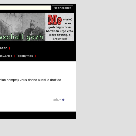
ation
|
nsCartes
|
Toponymes
|
 d'un compte) vous donne aussi le droit de