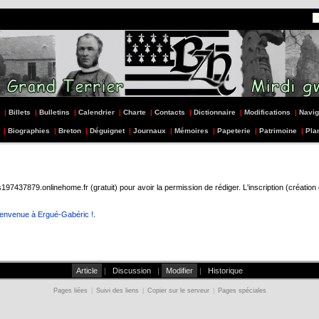
|
Billets
|
Bulletins
|
Calendrier
|
Charte
|
Contacts
|
Dictionnaire
|
Modifications
|
Navig
|
Biographies
|
Breton
|
Déguignet
|
Journaux
|
Mémoires
|
Papeterie
|
Patrimoine
|
Pla
437879.onlinehome.fr (gratuit) pour avoir la permission de rédiger. L'inscription (création
ienvenue à Ergué-Gabéric !
.
Article
|
Discussion
|
Modifier
|
Historique
Pages liées
|
Suivi des liens
|
Copier sur le serveur
|
Pages spéciales