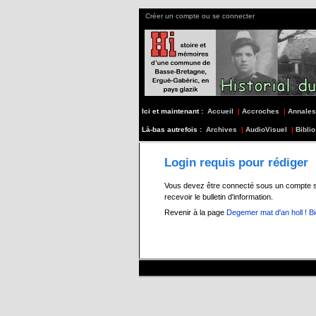
Créer un compte ou se connecter
Ici et maintenant :
Accueil
|
Accroches
|
Annales
Là-bas autrefois :
Archives
|
AudioVisuel
|
Biblio
Login requis pour rédiger
Vous devez être connecté sous un compte s197
recevoir le bulletin d'information.
Revenir à la page
Degemer mat d'an holl ! B