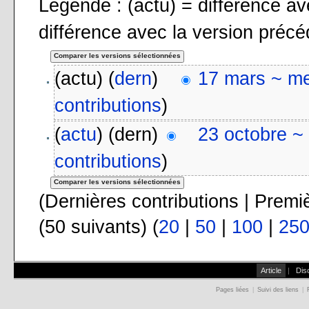
Légende : (actu) = différence ave
différence avec la version préc
(actu) (
dern
)
17 mars ~ me
contributions
)
(
actu
) (dern)
23 octobre ~
contributions
)
(Dernières contributions | Premi
(50 suivants) (
20
|
50
|
100
|
25
Article
|
Dis
Pages liées
|
Suivi des liens
|