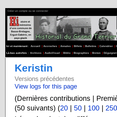
Créer un compte ou se connecter
Ici et maintenant :
Accueil
|
Accroches
|
Annales
|
Billets
|
Bulletins
|
Calendrier
|
Là-bas autrefois :
Archives
|
AudioVisuel
|
Biblio
|
Biographies
|
Breton
|
Déguignet
Keristin
Versions précédentes
View logs for this page
(Dernières contributions | Premi
(50 suivants) (
20
|
50
|
100
|
25