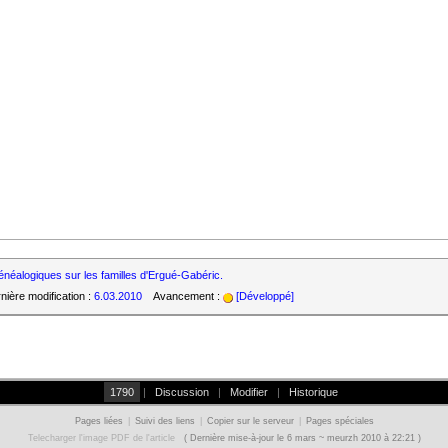
énéalogiques sur les familles d'Ergué-Gabéric.
nière modification :
6.03.2010
Avancement :
[Développé]
1790
|
Discussion
|
Modifier
|
Historique
Pages liées
|
Suivi des liens
|
Copier sur le serveur
|
Pages spéciales
Telecharger l'image PDF de l'article
( Dernière mise-à-jour le 6 mars ~ meurzh 2010 à 22:21 )