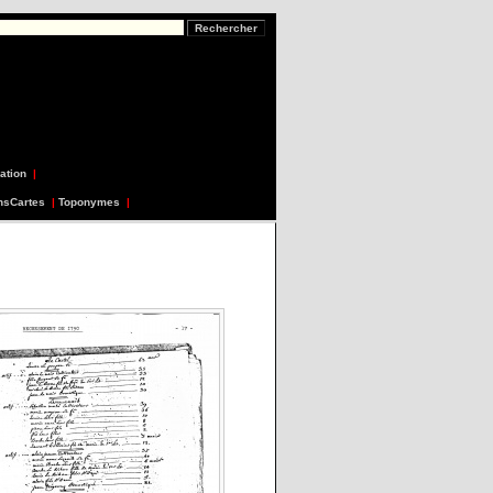
ation
|
nsCartes
|
Toponymes
|