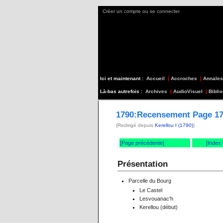
Créer un compte ou se connecter
Ici et maintenant :
Accueil
|
Accroches
|
Annales
Là-bas autrefois :
Archives
|
AudioVisuel
|
Biblio
1790:Recensement Page 1
(Redirigé depuis
Kerellou I (1790)
)
[Page précédente]
[Index
Présentation
Parcelle du Bourg
Le Castel
Lesvouanac'h
Kerellou (début)