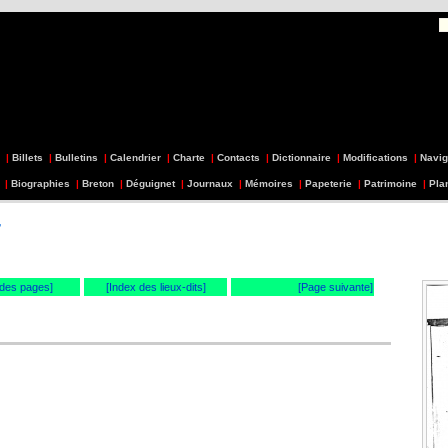
|
Billets
|
Bulletins
|
Calendrier
|
Charte
|
Contacts
|
Dictionnaire
|
Modifications
|
Navig
|
Biographies
|
Breton
|
Déguignet
|
Journaux
|
Mémoires
|
Papeterie
|
Patrimoine
|
Pla
7
 des pages]
[Index des lieux-dits]
[Page suivante]