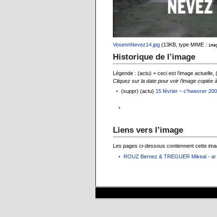
VosennNevez14.jpg
‎
(13KB, type MIME :
ima
Historique de l’image
Légende : (actu) = ceci est l’image actuelle,
Cliquez sur la date pour voir l’image copiée 
(suppr) (actu)
15 février ~ c'hwevrer 20
Liens vers l’image
Les pages ci-dessous contiennent cette ima
ROUZ Bernez & TREGUER Mikeal - ar V