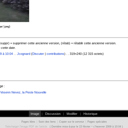
)
ge/jpeg
 (suppr) = supprimer cette ancienne version, (rétab) = rétablir cette ancienne version.
à cette date
.
09 à 10:04
. .
Jcognard
(
Discuter
|
contributions
) . . 319×240 (12 315 octets)
ge :
osenn Nevez, la Peste Nouvelle
Image
|
Discussion
|
Modifier
|
Historique
Pages liées
|
Suivi des liens
|
Copier sur le serveur
|
Pages spéciales
Telecharger l'image PDF de l'article
( Dernière mise-à-jour le 15 février ~ c'hwevrer 2009 à 10:04 )