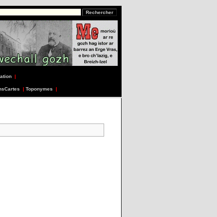
ation
|
nsCartes
|
Toponymes
|