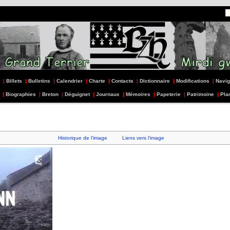
|
Billets
|
Bulletins
|
Calendrier
|
Charte
|
Contacts
|
Dictionnaire
|
Modifications
|
Navig
|
Biographies
|
Breton
|
Déguignet
|
Journaux
|
Mémoires
|
Papeterie
|
Patrimoine
|
Pla
Historique de l’image
Liens vers l’image