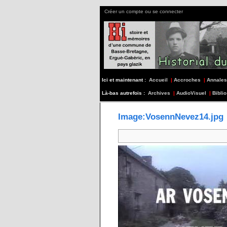
Créer un compte ou se connecter
Ici et maintenant :
Accueil
|
Accroches
|
Annales
Là-bas autrefois :
Archives
|
AudioVisuel
|
Biblio
Image:VosennNevez14.jpg