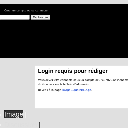
Créer un compte ou se connecter
Login requis pour rédiger
Vous devez être connecté sous un compte s197437879.onlinehome.fr (g
droit de recevoir le bulletin d'information.
Revenir à la page
Image:SquareBlue.gif
.
Image
|
Discussion
|