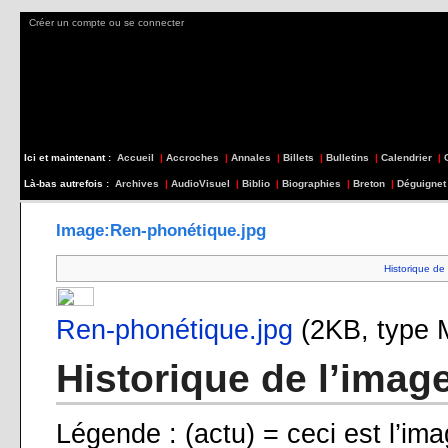
Créer un compte ou se connecter
Ici et maintenant :
Accueil
|
Accroches
|
Annales
|
Billets
|
Bulletins
|
Calendrier
|
Là-bas autrefois :
Archives
|
AudioVisuel
|
Biblio
|
Biographies
|
Breton
|
Déguignet
Image:Ren-phonétique.jpg
Historique de 
Ren-phonétique.jpg
‎
(2KB, type
Historique de l’imag
Légende : (actu) = ceci est l’ima