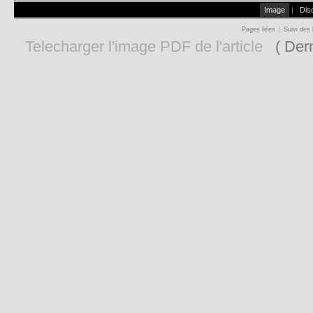
Image
|
Dis
Pages liées
|
Suivi des 
Telecharger l'image PDF de l'article
( Dern