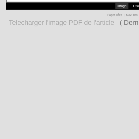
Image
|
Dis
Pages liées
|
Suivi des 
Telecharger l'image PDF de l'article
( Derni