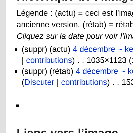
Légende : (actu) = ceci est l’ima
ancienne version, (rétab) = rétab
Cliquez sur la date pour voir l’i
(suppr) (actu)
4 décembre ~ ke
|
contributions
) . . 1035×1123 
(suppr) (rétab)
4 décembre ~ k
(
Discuter
|
contributions
) . . 1
Liens vers l’image