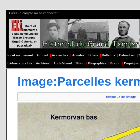
Créer un compte ou se connecter
Ici et maintenant :
Accueil
|
Accroches
|
Annales
|
Billets
|
Bulletins
|
Calendrier
|
Là-bas autrefois :
Archives
|
AudioVisuel
|
Biblio
|
Biographies
|
Breton
|
Déguignet
Image:Parcelles ker
Historique de l’image