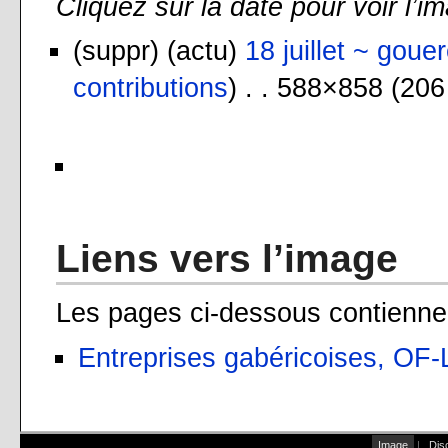
Cliquez sur la date pour voir l’i
(suppr) (actu)
18 juillet ~ goue
contributions
) . . 588×858 (206
Liens vers l’image
Les pages ci-dessous contiennen
Entreprises gabéricoises, OF
Image
|
Dis