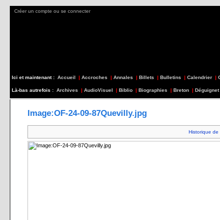
Créer un compte ou se connecter
Ici et maintenant :
Accueil
|
Accroches
|
Annales
|
Billets
|
Bulletins
|
Calendrier
|
Là-bas autrefois :
Archives
|
AudioVisuel
|
Biblio
|
Biographies
|
Breton
|
Déguignet
Image:OF-24-09-87Quevilly.jpg
Historique de 