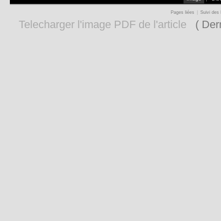
Pages liées
|
Suivi des 
Telecharger l'image PDF de l'article
( Dern