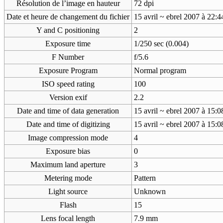
Résolution de l’image en hauteur
72 dpi
Date et heure de changement du fichier
15 avril ~ ebrel 2007 à 22:4
Y and C positioning
2
Exposure time
1/250 sec (0.004)
F Number
f/5.6
Exposure Program
Normal program
ISO speed rating
100
Version exif
2.2
Date and time of data generation
15 avril ~ ebrel 2007 à 15:0
Date and time of digitizing
15 avril ~ ebrel 2007 à 15:0
Image compression mode
4
Exposure bias
0
Maximum land aperture
3
Metering mode
Pattern
Light source
Unknown
Flash
15
Lens focal length
7.9 mm