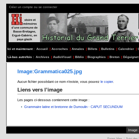
Créer un compte ou se connecter
Ici et maintenant :
Accueil
|
Accroches
|
Annales
|
Billets
|
Bulletins
|
Calendrier
|
Là-bas autrefois :
Archives
|
AudioVisuel
|
Biblio
|
Biographies
|
Breton
|
Déguignet
Image:Grammatica025.jpg
Aucun fichier possèdant ce nom n’existe, vous pouvez
le copier
.
Liens vers l’image
Les pages ci-dessous contiennent cette image :
Grammaire latine et bretonne de Dumoulin - CAPUT SECUNDUM
Image
Pages liées
|
Suivi des 