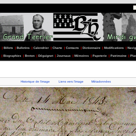
|
Billets
|
Bulletins
|
Calendrier
|
Charte
|
Contacts
|
Dictionnaire
|
Modifications
|
Navig
|
Biographies
|
Breton
|
Déguignet
|
Journaux
|
Mémoires
|
Papeterie
|
Patrimoine
|
Pla
Historique de l’image
Liens vers l’image
Métadonnées