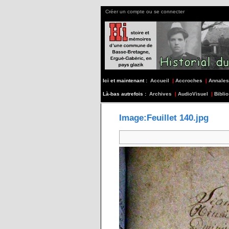
Créer un compte ou se connecter
Ici et maintenant :
Accueil
|
Accroches
|
Annales
Là-bas autrefois :
Archives
|
AudioVisuel
|
Biblio
Image:Feuillet 140.jpg