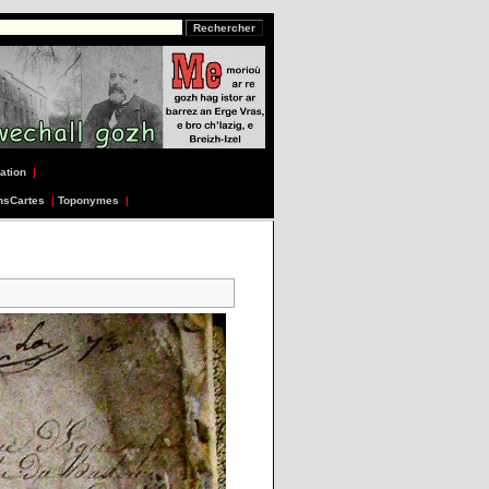
ation
|
nsCartes
|
Toponymes
|