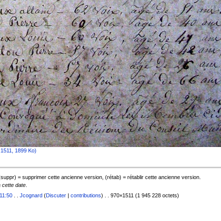
x1511, 1899 Ko)
 (suppr) = supprimer cette ancienne version, (rétab) = rétablir cette ancienne version.
à cette date
.
11:50
. .
Jcognard
(
Discuter
|
contributions
) . . 970×1511 (1 945 228 octets)