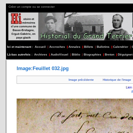
Créer un compte ou se connecter
Ici et maintenant :
Accueil
|
Accroches
|
Annales
|
Billets
|
Bulletins
|
Calendrier
|
Là-bas autrefois :
Archives
|
AudioVisuel
|
Biblio
|
Biographies
|
Breton
|
Déguignet
Image:Feuillet 032.jpg
Image précédente
Historique de l’image
Lien 
F