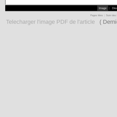
Image
|
Dis
Pages liées
|
Suivi des 
Telecharger l'image PDF de l'article
( Derni