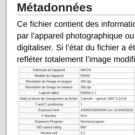
Métadonnées
Ce fichier contient des informat
par l’appareil photographique ou 
digitaliser. Si l’état du fichier a
refléter totalement l’image modif
Fabricant de l’appareil
NIKON
Modèle de l’appareil
E5000
Résolution de l’image en largeur
300 dpi
Résolution de l’image en hauteur
300 dpi
Logiciel utilisé
E5000v1.7
Date et heure de changement du fichier
2 janvier ~ genver 2007 à 14:16
Y and C positioning
1
Exposure time
226963/50000000 sec (0.00453926)
F Number
f/4.4
Exposure Program
Normal program
ISO speed rating
800
Version exif
2.2