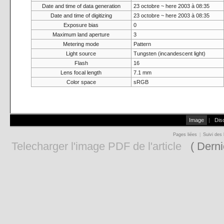
Date and time of data generation
23 octobre ~ here 2003 à 08:35
Date and time of digitizing
23 octobre ~ here 2003 à 08:35
Exposure bias
0
Maximum land aperture
3
Metering mode
Pattern
Light source
Tungsten (incandescent light)
Flash
16
Lens focal length
7.1 mm
Color space
sRGB
Image
|
Dis
Pages liées
|
Suivi des 
Telecharger l'image PDF de l'article
( Derni