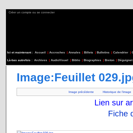
Créer un compte ou se connecter
Ici et maintenant :
Accueil
|
Accroches
|
Annales
|
Billets
|
Bulletins
|
Calendrier
|
Là-bas autrefois :
Archives
|
AudioVisuel
|
Biblio
|
Biographies
|
Breton
|
Déguignet
Image:Feuillet 029.j
Image précédente
Historique de l’image
Lien sur ar
Fiche d