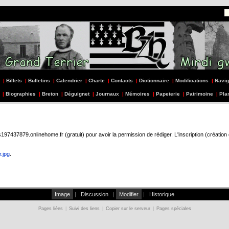
|
Billets
|
Bulletins
|
Calendrier
|
Charte
|
Contacts
|
Dictionnaire
|
Modifications
|
Navig
|
Biographies
|
Breton
|
Déguignet
|
Journaux
|
Mémoires
|
Papeterie
|
Patrimoine
|
Pla
437879.onlinehome.fr (gratuit) pour avoir la permission de rédiger. L'inscription (création
.jpg
.
Image
|
Discussion
|
Modifier
|
Historique
Pages liées
|
Suivi des liens
|
Copier sur le serveur
|
Pages spéciales