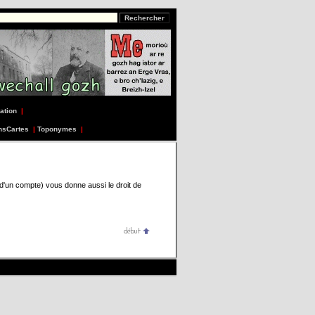
ation
|
nsCartes
|
Toponymes
|
 d'un compte) vous donne aussi le droit de