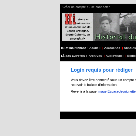
Créer un compte ou se connecter
Ici et maintenant :
Accueil
|
Accroches
|
Annales
Là-bas autrefois :
Archives
|
AudioVisuel
|
Biblio
Login requis pour rédiger
Vous devez être connecté sous un compte s197
recevoir le bulletin d'information.
Revenir à la page
Image:Espacedeguignetter