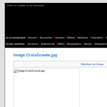
Créer un compte ou se connecter
Ici et maintenant :
Accueil
|
Accroches
|
Annales
|
Billets
|
Bulletins
|
Calendrier
|
Là-bas autrefois :
Archives
|
AudioVisuel
|
Biblio
|
Biographies
|
Breton
|
Déguignet
Image:CroixGravée.jpg
Historique de l’image