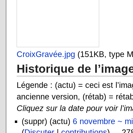
CroixGravée.jpg
‎
(151KB, type 
Historique de l’imag
Légende : (actu) = ceci est l’ima
ancienne version, (rétab) = rétab
Cliquez sur la date pour voir l’i
(suppr) (actu)
6 novembre ~ mi
(
Discuter
|
contributions
) . . 2