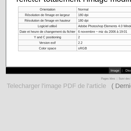
Orientation
Normal
Résolution de l’image en largeur
180 dpi
Résolution de l’image en hauteur
180 dpi
Logiciel utilisé
Adobe Photoshop Elements 4.0 Win
Date et heure de changement du fichier
6 novembre ~ miz du 2006 à 19:01
Y and C positioning
2
Version exif
2.2
Color space
sRGB
Image
|
Dis
Pages liées
|
Suivi des 
Telecharger l'image PDF de l'article
( Derni