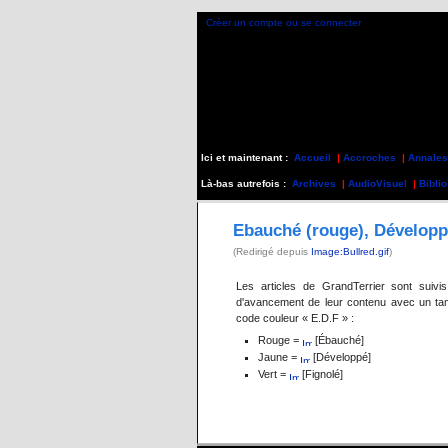
Créer un compte ou se connecter
Ici et maintenant :
Accueil
|
Accroches
|
Annales
Là-bas autrefois :
Archives
|
AudioVisuel
|
Biblio
Ebauché (rouge), Développé
(Redirigé depuis
Image:Bullred.gif
)
Les articles de GrandTerrier sont suivi
d'avancement de leur contenu avec un ta
code couleur « E.D.F » :
Rouge =
[Ébauché]
Jaune =
[Développé]
Vert =
[Fignolé]