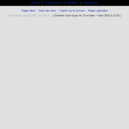
Article
|
Discussion
|
Modifier
|
Historique
Pages liées
|
Suivi des liens
|
Copier sur le serveur
|
Pages spéciales
Telecharger l'image PDF de l'article
( Dernière mise-à-jour le 15 octobre ~ here 2014 à 21:51 )