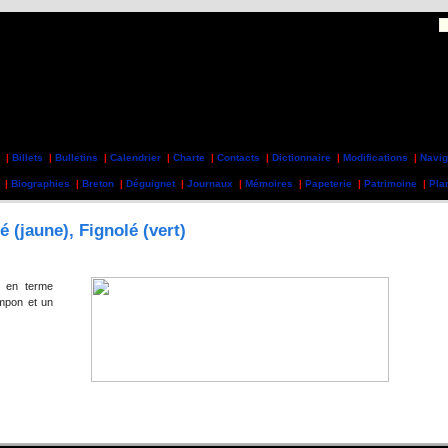
|
Billets
|
Bulletins
|
Calendrier
|
Charte
|
Contacts
|
Dictionnaire
|
Modifications
|
Navig
|
Biographies
|
Breton
|
Déguignet
|
Journaux
|
Mémoires
|
Papeterie
|
Patrimoine
|
Pla
 (jaune), Fignolé (vert)
s en terme
mpon et un