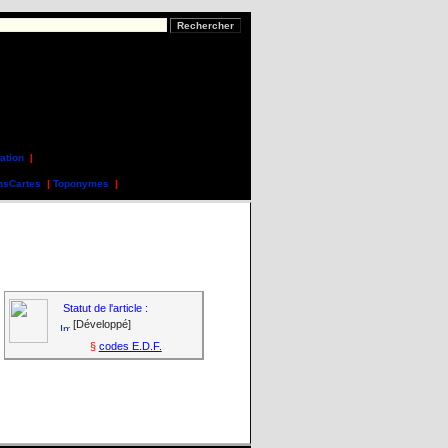
ation
|
nsCartes
|
Toponymes
|
Statut de l'article :
[Développé]
§
codes E.D.F.