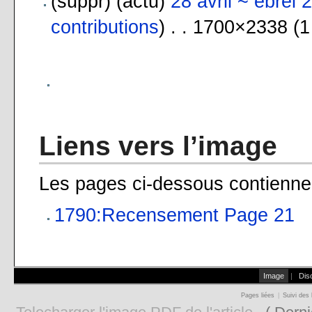
(suppr) (actu)
28 avril ~ ebrel 
contributions
) . . 1700×2338 (1
Liens vers l’image
Les pages ci-dessous contiennen
1790:Recensement Page 21
Image
|
Dis
Pages liées
|
Suivi des 