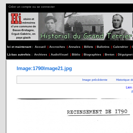
Créer un compte ou se connecter
Ici et maintenant :
Accueil
|
Accroches
|
Annales
|
Billets
|
Bulletins
|
Calendrier
|
Là-bas autrefois :
Archives
|
AudioVisuel
|
Biblio
|
Biographies
|
Breton
|
Déguignet
Image:1790Image21.jpg
Image précédente
Historique d
Lien 
F