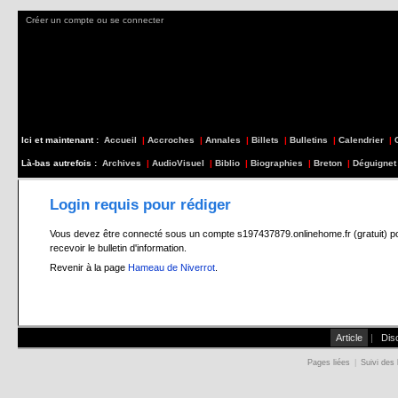
Créer un compte ou se connecter
Ici et maintenant :
Accueil
|
Accroches
|
Annales
|
Billets
|
Bulletins
|
Calendrier
|
Là-bas autrefois :
Archives
|
AudioVisuel
|
Biblio
|
Biographies
|
Breton
|
Déguignet
Login requis pour rédiger
Vous devez être connecté sous un compte s197437879.onlinehome.fr (gratuit) pour 
recevoir le bulletin d'information.
Revenir à la page
Hameau de Niverrot
.
Article
|
Dis
Pages liées
|
Suivi des 