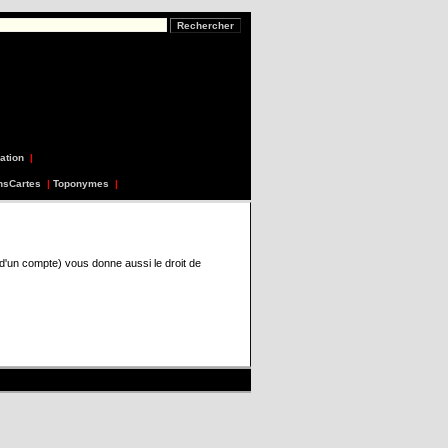
ation
|
nsCartes
|
Toponymes
|
 d'un compte) vous donne aussi le droit de