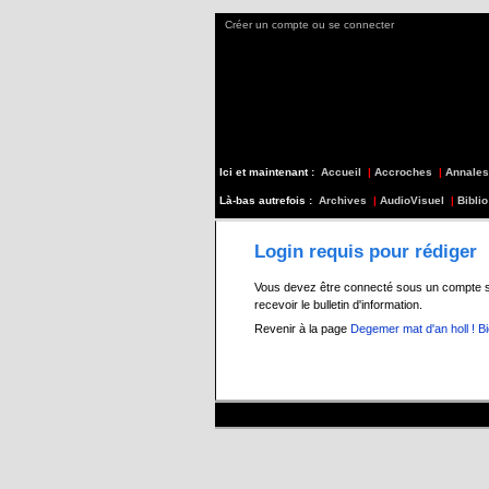
Créer un compte ou se connecter
Ici et maintenant :
Accueil
|
Accroches
|
Annales
Là-bas autrefois :
Archives
|
AudioVisuel
|
Biblio
Login requis pour rédiger
Vous devez être connecté sous un compte s197
recevoir le bulletin d'information.
Revenir à la page
Degemer mat d'an holl ! B