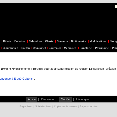
|
Billets
|
Bulletins
|
Calendrier
|
Charte
|
Contacts
|
Dictionnaire
|
Modifications
|
Navig
|
Biographies
|
Breton
|
Déguignet
|
Journaux
|
Mémoires
|
Papeterie
|
Patrimoine
|
Pla
437879.onlinehome.fr (gratuit) pour avoir la permission de rédiger. L'inscription (création
ienvenue à Ergué-Gabéric !
.
Article
|
Discussion
|
Modifier
|
Historique
Pages liées
|
Suivi des liens
|
Copier sur le serveur
|
Pages spéciales